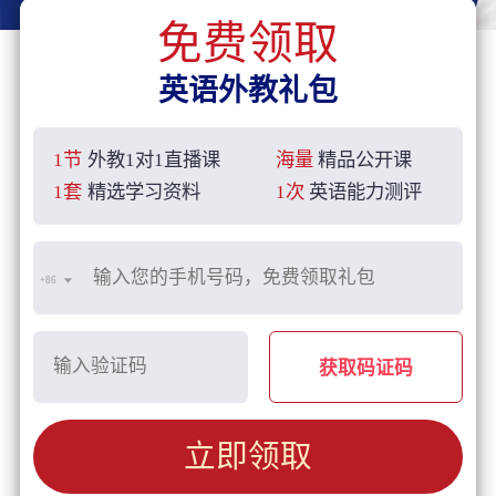
免费领取
英语外教礼包
1节
外教1对1直播课
海量
精品公开课
1套
精选学习资料
1次
英语能力测评
+86
获取码证码
立即领取