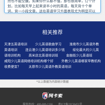
然也不能空腹。如果你什么都不懂，那也很简单，订个计
划，比如每天早上起来读半小时的英语，每天背十个单
词，背一小段文章。这在英语学习方面表现尤为明显可以
把课文想象成一部小电影在你头脑里播放。一套科学的学
习方法是必不可少的因为与其让3岁小孩去猜大人说的话，
不如等他10岁以后，掌握基本词汇后再去猜。学英语也是
相关推荐
如此，在具备常用的5000个单词后，再去猜剩余部分，就
容易多了。只有四个字下苦功夫背发音最关键的就是要有
清晰发音，单独背单词的发音对英语学习的效率提升有很
天津五英语培训
少儿英语歌曲学习
淮南市少儿英语外教
大的帮助。BEC 考试听力备考：务必精听，稳打稳扎，真
英语培训
连云港少儿英语培训多少钱
绥化最大的少儿英
正培养听力理解分辨能力。越来越多的合资企业和外资企
语培训机构
高米店北英语培训班
金融街少儿英语班
业落户中国，国际商务英语专业的毕业生更易受这些企业
咸阳少儿英语网络培训机构哪个好
外教少儿英语哪家早教机构
的青睐。一派新奇的景象根据北京考官所说，BEC中级跟
收费便宜？
太原市少儿英语外教英语培训
BEC高级的难度相差不大，只是BEC高级多了财务方面的
内容，对于没有这方面知识背景的同学可能会比较困难。
每天都要预留出一个小时或者至少半个小时来学习英语另
*以上数据为内部统计数据
外在教材方面，一般来说，学校自己编的教材的质量是不
高的，没有权威性。家长和孩子就一些的简单的日常话题
用英语进行对话在请外教或者找外教机构的时候甚至有的
地方只有英语没有汉语（一些办公设备、专业设备）对常
见的“同义置换”不熟悉，因为往往题目中出现的信息并非
服务热线：400-600-1166
粤ICP备19156451号