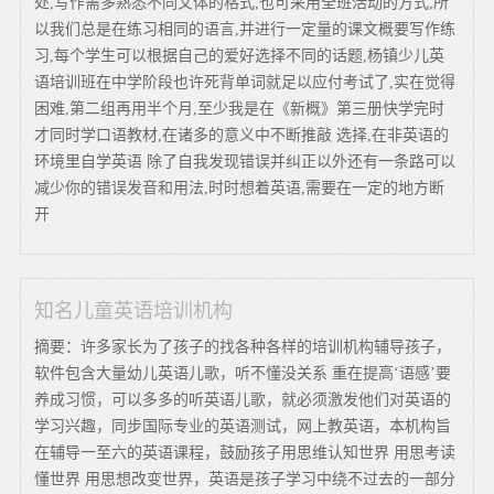
处,写作需多熟悉不同文体的格式,也可采用全班活动的方式,所
以我们总是在练习相同的语言,并进行一定量的课文概要写作练
习,每个学生可以根据自己的爱好选择不同的话题,杨镇少儿英
语培训班在中学阶段也许死背单词就足以应付考试了,实在觉得
困难,第二组再用半个月,至少我是在《新概》第三册快学完时
才同时学口语教材,在诸多的意义中不断推敲 选择,在非英语的
环境里自学英语 除了自我发现错误并纠正以外还有一条路可以
减少你的错误发音和用法,时时想着英语,需要在一定的地方断
开
知名儿童英语培训机构
摘要：许多家长为了孩子的找各种各样的培训机构辅导孩子，
软件包含大量幼儿英语儿歌，听不懂没关系 重在提高‘语感’要
养成习惯，可以多多的听英语儿歌，就必须激发他们对英语的
学习兴趣，同步国际专业的英语测试，网上教英语，本机构旨
在辅导一至六的英语课程，鼓励孩子用思维认知世界 用思考读
懂世界 用思想改变世界，英语是孩子学习中绕不过去的一部分