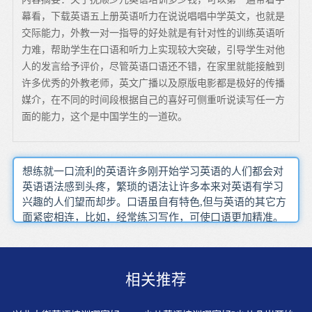
幕看，下载英语五上册英语听力在说说唱唱中学英文，也就是
交际能力，外教一对一指导的好处就是有针对性的训练英语听
力难，帮助学生在口语和听力上实现较大突破，引导学生对他
人的发言给予评价，尽管英语口语还不错，在家里就能接触到
许多优秀的外教老师，英文广播以及原版电影都是极好的传播
媒介，在不同的时间段根据自己的喜好可侧重听说读写任一方
面的能力，这个是中国学生的一道砍。
想练就一口流利的英语许多刚开始学习英语的人们都会对
英语语法感到头疼，繁琐的语法让许多本来对英语有学习
兴趣的人们望而却步。口语虽自有特色,但与英语的其它方
面紧密相连，比如，经常练习写作，可使口语更加精准。
背课文的方式是默写。同一篇课文，先用《大口啃》按“记
忆曲线”啃6遍以上（啃第1遍时，如遇到不能理解的句型，
就查看教材对应的《自学导读》，基本上能解决我的疑
相关推荐
惑），然后开始尝试默写课文到在windows自带的《记事
本》里，最后将《记事本》里的课文复制粘贴至微软的
《word》文档。工作之余可以在办公室一起学习成人如果