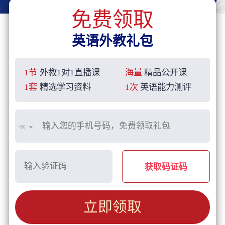
免费领取
英语外教礼包
1节
外教1对1直播课
海量
精品公开课
1套
精选学习资料
1次
英语能力测评
+86
获取码证码
立即领取