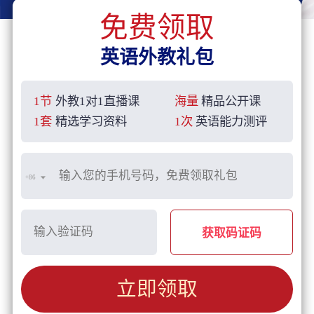
免费领取
英语外教礼包
1节
外教1对1直播课
海量
精品公开课
1套
精选学习资料
1次
英语能力测评
+86
获取码证码
立即领取