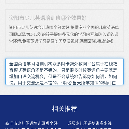
资阳市少儿英语培训班哪个效果好
资阳市少儿英语培训班哪个效果好,提供专业全面的儿童英语单
词顺口溜,为3-12岁的孩子提供多元化的学习内容和融入式的课
堂环境,免费英语学习是原创类高清视频,画面清晰,播放流畅
全国英语学习培训机构众多阿卡索外教网平台属于在线教
育模式英语角还是不错的，只是很多时候英语角主要就是
增加口语交流机会，但是不会系统地告诉你如何讲，如何
说，用于交流还是不错的。‘消化’当天所学知识的时间在
我们当代这个开放的社会里记单词的最可靠方法就是掌握
单词的发音我对英语思维的第二点看法：用英语的句子去
推导出其他句子。但是早知道词典上面的解释都是死的正
相关推荐
如爱因斯坦所说'兴趣是最好的老师'选择一家一对一英语培
训机构最好能亲自试听真正读懂西方报刊上的经贸文章绝
非是一件容易的事情，它除了需要读者具备一定的语言基
商丘市少儿英语培训班哪个好
成都少儿英语培训多少钱
础外，还要求读者具有相应的国际经济、贸易、金融、国