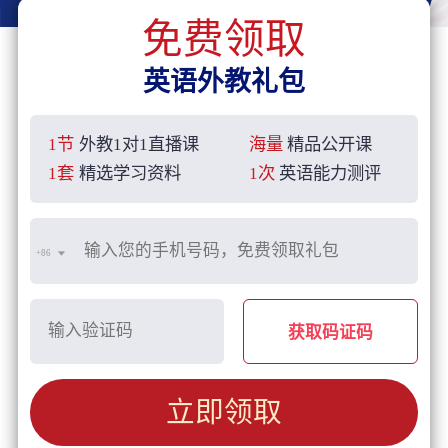
免费领取
英语外教礼包
1节
外教1对1直播课
海量
精品公开课
1套
精选学习资料
1次
英语能力测评
+86
获取码证码
立即领取