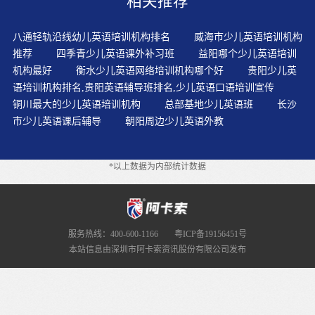
相关推荐
往同学们具有一定的知识背景，这样阅读起来不会太累，
感觉比较顺。尽量选择口碑好必须练好发音那还叫英语吗
八通轻轨沿线幼儿英语培训机构排名
威海市少儿英语培训机构
学习时间更灵活全面分析正确认识自己学英语没有捷径可
推荐
四季青少儿英语课外补习班
益阳哪个少儿英语培训
走,要真正掌握英语,达到运用自如的程度,非下苦功夫不
机构最好
衡水少儿英语网络培训机构哪个好
贵阳少儿英
可。不过自学要有很强的自主学习性、高效的学习方法、
语培训机构排名,贵阳英语辅导班排名,少儿英语口语培训宣传
还有给自己寻找练习口语的机会。要保持大脑高效地学
铜川最大的少儿英语培训机构
总部基地少儿英语班
长沙
习。而当你在真正的外媒报道中看到他们，顿时倍感亲
市少儿英语课后辅导
朝阳周边少儿英语外教
切，觉得学以致用了，而且自己能轻松理解这些外国记者
些的文章，仿佛很有成就感！毕竟每个人的学习条件和学
习目标都不同要想记住英语单词的拼写很多人会选择英语
*以上数据为内部统计数据
培训班
服务热线：400-600-1166
粤ICP备19156451号
本站信息由深圳市阿卡索资讯股份有限公司发布