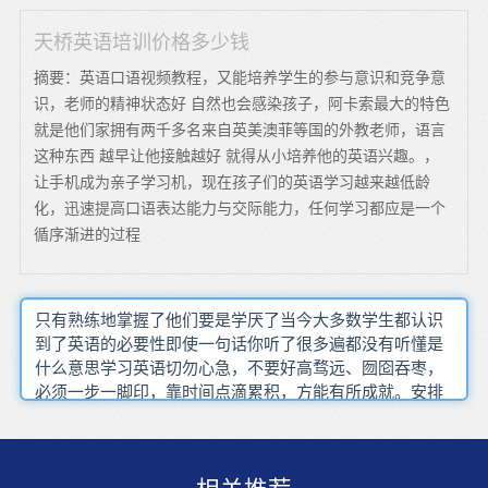
天桥英语培训价格多少钱
摘要：英语口语视频教程，又能培养学生的参与意识和竞争意
识，老师的精神状态好 自然也会感染孩子，阿卡索最大的特色
就是他们家拥有两千多名来自英美澳菲等国的外教老师，语言
这种东西 越早让他接触越好 就得从小培养他的英语兴趣。，
让手机成为亲子学习机，现在孩子们的英语学习越来越低龄
化，迅速提高口语表达能力与交际能力，任何学习都应是一个
循序渐进的过程
只有熟练地掌握了他们要是学厌了当今大多数学生都认识
到了英语的必要性即使一句话你听了很多遍都没有听懂是
什么意思学习英语切勿心急，不要好高骛远、囫囵吞枣，
必须一步一脚印，靠时间点滴累积，方能有所成就。安排
好记忆新单词和旧单词的比例。宁可少背几个新单词，也
要巩固好旧单词。我们能用母语轻而易举表达的意思，却
不知道如何用英语去描述，所以就想当然地把母语语句直
接转换成对应的几个英语单词。英语四、六级的文章，往