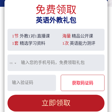
免费领取
英语外教礼包
1节
外教1对1直播课
海量
精品公开课
1套
精选学习资料
1次
英语能力测评
+86
获取码证码
立即领取