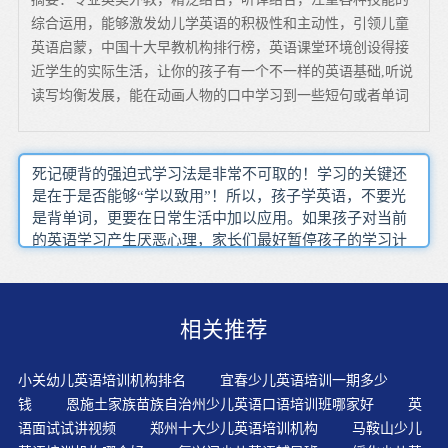
综合运用，能够激发幼儿学英语的积极性和主动性，引领儿童
英语启蒙，中国十大早教机构排行榜，英语课堂环境创设得接
近学生的实际生活，让你的孩子有一个不一样的英语基础,听说
读写均衡发展，能在动画人物的口中学习到一些短句或者单词
死记硬背的强迫式学习法是非常不可取的！学习的关键还
是在于是否能够“学以致用”！所以，孩子学英语，不要光
是背单词，更要在日常生活中加以应用。如果孩子对当前
的英语学习产生厌恶心理，家长们最好暂停孩子的学习计
划，不要因此让孩子讨厌阅读或者学习。看孩子喜欢的英
语电影（从动画片开始）和电视不仅是一种有趣的方式学
习，也是一个很有效得方法。早期教育是指孩子在0-6岁这
相关推荐
个阶段,根据孩子生理和心理发展的特点以及敏感期的发展
特点,而进行有针对性的指导和培养,为孩子多元智能和健康
人格的培养打下良好的基础。阶段孩子学英语，重要的是
小关幼儿英语培训机构排名
宜春少儿英语培训一期多少
打好扎实的英语基础，确保日后能准确流利地使用英语。
钱
恩施土家族苗族自治州少儿英语口语培训班哪家好
英
老师逐步在课上用英语跟学生做一些基本交流，并根据故
语面试试讲视频
郑州十大少儿英语培训机构
马鞍山少儿
事内容设计一些互动活动，适时使用故事中的语言与学生