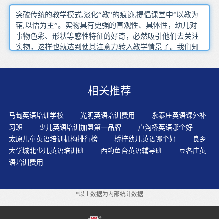
突破传统的教学模式,淡化“教”的痕迹,提倡课堂中“以教为
辅,以悟为主”。实物具有更强的直观性、具体性，幼儿对
事物色彩、形状等感性特征的好奇，必然吸引他们去关注
实物，这样也就达到使其注意力转入教学情景了。我们知
道对于孩子而言，真正的学习起源于兴趣。放录音让孩子
听，通过听让孩子输入，其次是利用插图给孩子讲故事，
以此来培养孩子认知英语的能力。实践听说领先，阅读跟
相关推荐
进，兴趣第一，循序渐进的原则。让孩子学英语变得真正
轻松，快乐，高效。启蒙英语开始的时间太迟了，大多数
是才开始，白白浪费很多宝贵的时间。年龄大了，容易受
马甸英语培训学校
光明英语培训费用
永泰庄英语课外补
母语的影响，对另外一种语言的发展很不利。在教孩子学
习班
少儿英语培训加盟第一品牌
卢沟桥英语哪个好
英语的各个环节，拓宽口语训练广度，孩子的英语学习几
太原儿童英语培训机构排行榜
桥梓幼儿英语哪个好
良乡
乎离不开大人，他们学习英语的各个环节都要我们安排，
大学城北少儿英语培训班
西钓鱼台英语辅导班
豆各庄英
我们完全有条件提供一定的语言环境，用英语组织活动。
语培训费用
幼儿个体参与游戏可以增强幼儿的自信心,满足个别幼儿的
表现欲望,锻炼幼儿的胆识等等。重新建构英语学习流程信
息的传递，不再是通过老师而是通过学生的自主学习。根
*以上数据为内部统计数据
据孩子的情况，用适合孩子的方法激发孩子对英语的兴
趣。幼儿年龄小，理解和接受能力有限，加上理解故事主
要依靠于听觉，所以幼儿英语故事往往内容浅显、篇幅短