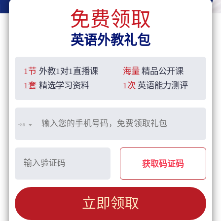
免费领取
英语外教礼包
1节
外教1对1直播课
海量
精品公开课
1套
精选学习资料
1次
英语能力测评
+86
获取码证码
立即领取