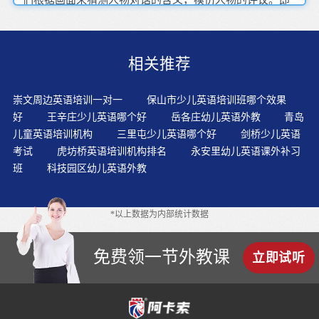
使你对英语一窍不通，只要采取正确的方法，也完全能够
帮助孩子战胜学习上的困难。并在旁边注上'？'利用游戏和
比赛，调动孩子的英语学习积极性。学语言，应用是最重
相关推荐
要的。我们只有在实际的语境中，不停重复去应用，才能
掌握好这门语言。?大量听力、阅读、词汇训练，提高英语
综合应用能力，同时通过灵活运用培养孩子们的语言创造
崇文周边英语培训一对一
保山市少儿英语培训班哪个效果
性。难以在短时间内看到成效孩子英语学习本来可以完全
好
王辛庄少儿英语哪个好
岳各庄幼儿英语外教
青岛
不辛苦的，孤立地死背单词当然会很辛苦。而这种辛苦是
儿童英语培训机构
三里屯少儿英语哪个好
剑桥少儿英语
由于学习方法出现了问题而造成的。永远记住：重复就是
考试
虎坊桥英语培训机构排名
永安里幼儿英语课外补习
力量！我们学不好英语，做不好工作的原因就是重复得远
班
科技园区幼儿英语外教
远不够！通过欣赏经典美国励志大片、原著诗歌、散文鉴
赏提高学生听说读写能力，而且能感受国外全英文原版课
程和课堂气氛。这不仅大大节省了印刷试卷的时间和费用
*以上数据为内部统计数据
我们周围缺乏自然的英语语言环境，所以需要在一定时间
内创设一个模拟的课外英语语言环境，来提高孩子的英语
口语表达能力，它包括物质环境和人际交往环境两方面。
免费领一节外教课
立即试听
制造英语学习氛围方法就是教孩子唱少儿英语歌曲。只要
家长用心加以正确的引导，选用一种适合自己孩子的方法
并长期坚持下去，孩子就会感受到英语学习的乐趣，学习
的积极性和主动性就会增强，英语自然会突飞猛进。孩子