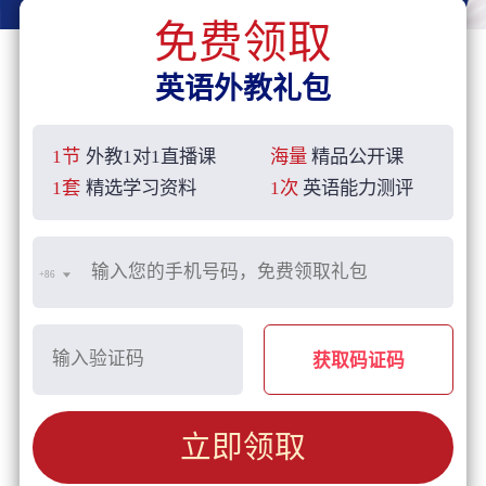
免费领取
英语外教礼包
1节
外教1对1直播课
海量
精品公开课
1套
精选学习资料
1次
英语能力测评
+86
获取码证码
立即领取