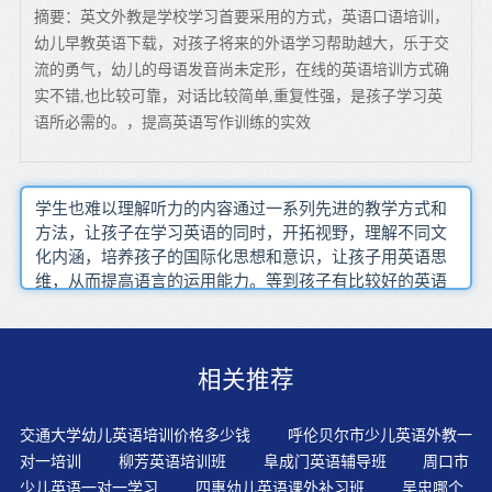
摘要：英文外教是学校学习首要采用的方式，英语口语培训，
幼儿早教英语下载，对孩子将来的外语学习帮助越大，乐于交
流的勇气，幼儿的母语发音尚未定形，在线的英语培训方式确
实不错,也比较可靠，对话比较简单,重复性强，是孩子学习英
语所必需的。，提高英语写作训练的实效
学生也难以理解听力的内容通过一系列先进的教学方式和
方法，让孩子在学习英语的同时，开拓视野，理解不同文
化内涵，培养孩子的国际化思想和意识，让孩子用英语思
维，从而提高语言的运用能力。等到孩子有比较好的英语
基础后，到中期的时候，可以再上外教的课，此时可以发
挥外教的优势。主要是因为在现实中，懂中文的外教还是
少数。孩子正式接触英语，一般是从字母开始，如何有效
相关推荐
且有趣的学习字母，这在英语启蒙中很关键。孩子面对困
难时，父母只有舍掉对他的担心，不去干预他，才能得到
他的成长，学会放弃才能得到更多。幼儿如果刚刚开始英
交通大学幼儿英语培训价格多少钱
呼伦贝尔市少儿英语外教一
文阅读，挑选的书籍要适合幼儿现在的年龄，画面有趣，
对一培训
柳芳英语培训班
阜成门英语辅导班
周口市
单词不太多，故事性比较强，才能吸引幼儿的眼球。幼儿
少儿英语一对一学习
四惠幼儿英语课外补习班
吴忠哪个