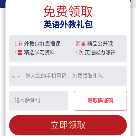
免费领取
英语外教礼包
1节
外教1对1直播课
海量
精品公开课
1套
精选学习资料
1次
英语能力测评
+86
获取码证码
立即领取