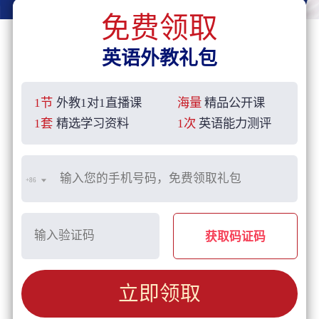
免费领取
英语外教礼包
1节
外教1对1直播课
海量
精品公开课
1套
精选学习资料
1次
英语能力测评
+86
获取码证码
立即领取