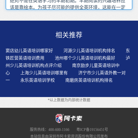
绝对不是在英语学习的早期初期。早期阅读的兴趣培养应
该是靠绘本。为孩子尽可能的提供全英环境，这能在一定
程度上刺激孩子的语言学习发展。家长应该经常鼓励孩子
多听、多读、多说，你的肯定和赞美也会增加孩子对英语
的自信，学习起来就会更有上进心。课堂表演不仅吸引了
相关推荐
学生的注意力,而且激发了学生内在的表演欲望和潜能。有
帮助。英语绘本的图画和语言，尤其是英语的语言，是极
其地道和纯正的英语表达，在遣词造句上都是作者花了心
窦店幼儿英语培训哪家好
河源少儿英语培训机构排名
东
思的，别具匠心的。能让孩子用英语讲一讲、演一演，效
铁匠营英语培训费用
池州哪个少儿英语培训机构最好
泸
果会更好。对于每个故事中出现的拼读规律，也需要重点
州少儿英语培训机构点评介绍
南京励步儿童英语培训中
掌握。现在提高孩子英语口语能力的渠道不外乎有两种：
心
上海少儿英语培训哪里有
济宁市少儿英语外教一对
即课堂语言教学和课外环境渠道。对于学习第二语言，成
一
永乐英语培训学校
南磨房英语培训机构排名
人总是处于不利地位，因为随着年龄增长，人类大脑的可
塑性就会衰退，而这种可塑性却能产生新的神经元与突
触，紧接着大脑损伤便会造成语言能力的丧失。宝宝对韵
*以上数据为内部统计数据
律的东西很感兴趣，也容易记忆，给宝宝反复的播放，精
听泛听相结合。父母可以陪孩子一起学，还可以比一比，
以激发孩子的学习积极性。?显示双语孩子的更灵活有弹
性，这在当今的世界格重要，可以转化为学业或者生活的
成功。从见面问好到日常生活、学习、玩耍的方方面面学
服务热线：400-600-1166
粤ICP备19156451号
习运用英语实际知识。请家长不必在教师的要求以外，再
本站信息由深圳市阿卡索资讯股份有限公司发布