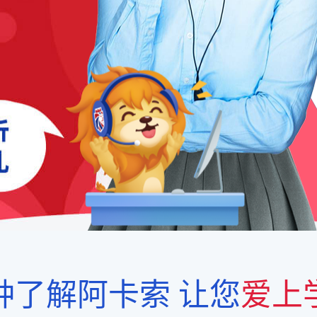
钟了解阿卡索
让您
爱上