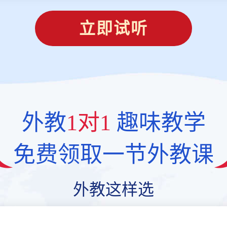
立即试听
外教
1对1
趣味教学
免费领取一节外教课
外教这样选