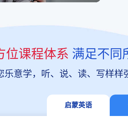
方位课程体系
满足不同
您乐意学，听、说、读、写样样
启蒙英语