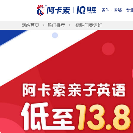
省时 · 省钱 · 专
网站首页
>
热门推荐
>
德胜门英语班