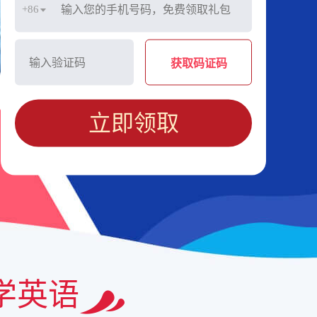
+86
获取码证码
立即领取
学英语