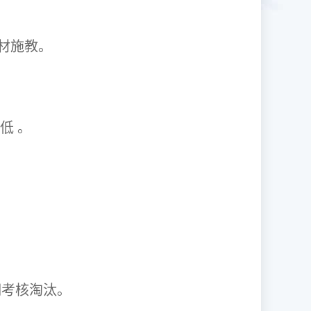
1因材施教。
取率低 。
资格证。
期考核淘汰。