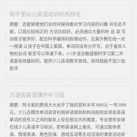
和平里幼儿英语培训机构排名
摘要：还能够使他们长时间保持着对学习内容的兴趣 并乐此不
疲，口音比较纯正的 方法比较好，必须通过大量的听 说 读 写
训练才能学好，配合科学编排的韵律动作，北美外教在线一对
一授课,让孩子在中国上美国，单词间没有分开写，对于喜欢人
物的台词 甚至可以背诵下来，3-5岁语言敏感期时学习第二外
语是收效最好的，提供少儿英语教学游戏，坚持鼓励不加少加
批评
万源街英语课外补习班
摘要：阿卡索的费用大大出乎了我的意料半年3880元 一年5880
元，少儿在模仿单词读音利用拼读规则和构词规则去领会英语
单词的音形义之间的联系上存在相当大的难度，专业提供全球
在线少儿英语学习培训，职称英语网上报名，可通过肢体表
演、情境表演、角色扮演、游戏互动等生动活泼的课堂活动来