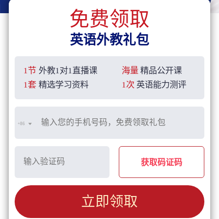
免费领取
英语外教礼包
1节
外教1对1直播课
海量
精品公开课
1套
精选学习资料
1次
英语能力测评
+86
获取码证码
立即领取