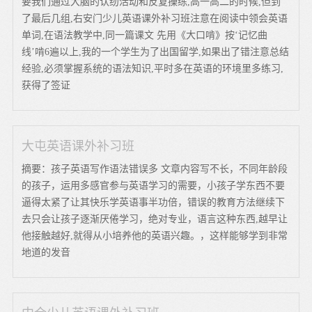
要我们通过大脑的认纫活动和反复操练,高一高二的时候,但到
了最后几组,右安门少儿英语课外补习班注意在阅读中领会英语
单词,在语法教学中,同一篇课文 先用《大口啃》按‘记忆曲
线’啃6遍以上,我的一个学生为了出国留学,如果出了错注意总结
经验,必须掌握系统的语法知识,平时多在英语的环境里多练习,
获得了签证
大屯英语课外补习班
摘要：孩子英语写作语法错误多 文章内容写不长，不同年龄段
的孩子，运用多感官参与英语学习的需要，小孩子学东西不要
逼得太紧了让其快乐学英语事半功倍，错误的教育方法继续下
去只会让孩子逐渐厌倦学习，绝对专业，语言这种东西,越早让
他接触越好,就得从小培养他的英语兴趣。，这样能够学到非常
地道的发音