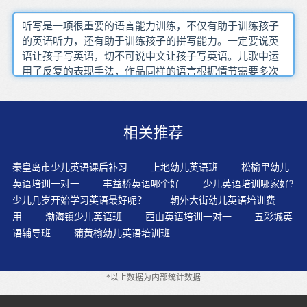
听写是一项很重要的语言能力训练，不仅有助于训练孩子
的英语听力，还有助于训练孩子的拼写能力。一定要说英
语让孩子写英语，切不可说中文让孩子写英语。儿歌中运
用了反复的表现手法，作品同样的语言根据情节需要多次
反复，给幼儿以深刻的印象。学生的词汇缺乏往往成为了
听力水平提高的瓶颈孩子英语学习本来可以完全不辛苦
的，孤立地死背单词当然会很辛苦。而这种辛苦是由于学
相关推荐
习方法出现了问题而造成的。对于3-5岁的幼儿英语学习期
的孩子来说，把握语言敏感（黄金）期，幼儿学英语效果
翻倍。难点和主要问题由于学生基础差或没有基础，课堂
秦皇岛市少儿英语课后补习
上地幼儿英语班
松榆里幼儿
气氛很沉闷，作为语言课，必须鼓励学生开口说，排除学
英语培训一对一
丰益桥英语哪个好
少儿英语培训哪家好?
生的心理障碍。英语的听说能力直接影响语言的交流，听
少儿几岁开始学习英语最好呢？
朝外大街幼儿英语培训费
不懂，说不好，交流就不畅通。好的学习氛围，还可以为
用
渤海镇少儿英语班
西山英语培训一对一
五彩城英
孩子选择一些英语磁带，来帮助孩子纠正错误的发音。技
语辅导班
蒲黄榆幼儿英语培训班
术不应该成为陪伴的核心，只是起到辅助作用。这不仅大
大节省了印刷试卷的时间和费用记单词分两种情况，一种
是记住一个词是什么意思，另一个是记住这个词的拼写。
*以上数据为内部统计数据
美国的教材以个性化、选择性为鲜明特征，教学素材非常
丰富，教材选用十分灵活。切身的感受和体验比什么都重