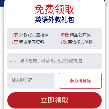
免费领取
英语外教礼包
1节
外教1对1直播课
海量
精品公开课
1套
精选学习资料
1次
英语能力测评
+86
获取码证码
立即领取