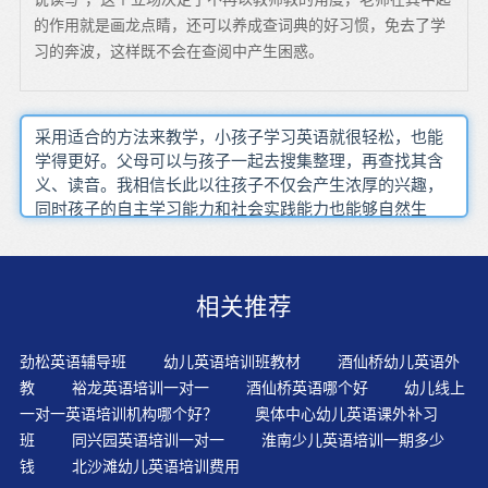
的作用就是画龙点睛，还可以养成查词典的好习惯，免去了学
习的奔波，这样既不会在查阅中产生困惑。
采用适合的方法来教学，小孩子学习英语就很轻松，也能
学得更好。父母可以与孩子一起去搜集整理，再查找其含
义、读音。我相信长此以往孩子不仅会产生浓厚的兴趣，
同时孩子的自主学习能力和社会实践能力也能够自然生
成。要让他们觉得学英语挺好玩的、是有趣的，用英语能
交流是有用的，只有当他们不断地被学习中的乐趣和成功
所吸引着时，学习都能坚持学下去，才能学好了还想学得
相关推荐
更好选择的故事应符合儿童的年龄层次和学习特点。用爱
心去呵护、启迪每一个学生，让每一个学生都能匀衡地享
受到阳光，使他们心理上得到满足，从而恢复他们积极向
劲松英语辅导班
幼儿英语培训班教材
酒仙桥幼儿英语外
上的源动力。通过“音素-音节-词-句-段-篇”的逻辑顺序，运
教
裕龙英语培训一对一
酒仙桥英语哪个好
幼儿线上
用自然拼读法初识单词，再连词成句，由句组段，再延伸
一对一英语培训机构哪个好？
奥体中心幼儿英语课外补习
到篇章的学习路径。在众多幼儿英语教学方法中，浸入式
班
同兴园英语培训一对一
淮南少儿英语培训一期多少
英语教学法一直拔得头筹，成为数十年来国内外一致推崇
钱
北沙滩幼儿英语培训费用
的英语教学法。培养和保护孩子学习并能获得成功的重要