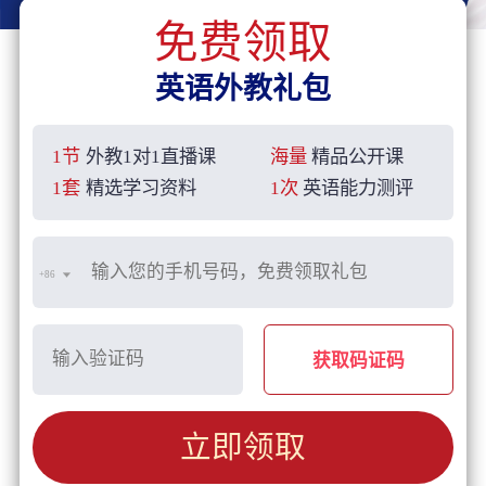
免费领取
英语外教礼包
1节
外教1对1直播课
海量
精品公开课
1套
精选学习资料
1次
英语能力测评
+86
获取码证码
立即领取