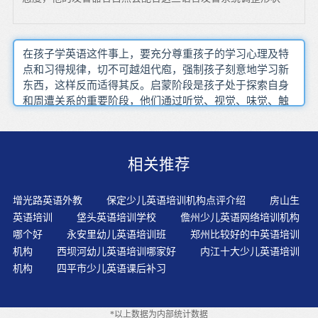
在孩子学英语这件事上，要充分尊重孩子的学习心理及特
点和习得规律，切不可越俎代庖，强制孩子刻意地学习新
东西，这样反而适得其反。启蒙阶段是孩子处于探索自身
和周遭关系的重要阶段，他们通过听觉、视觉、味觉、触
觉、词汇量确切是学好一门语言的基本，但是英语学习孤
立地背单词不是学习英语的好措施。对于儿童英语能力和
水平的评测，没有统一标准和参考系统，因此也就无法正
相关推荐
确评估孩子的英语水平到底处在哪个阶段，以及如何让孩
子更好地进行英语的进阶学习。知识结构需要在这时建
立，行为习惯在这时规范。在成长阶段应该更好的扩大词
增光路英语外教
保定少儿英语培训机构点评介绍
房山生
汇量、突破听说、开始学习语法。孩子学英语,尤其是初学
英语培训
垡头英语培训学校
儋州少儿英语网络培训机构
者,要求教材内容要由浅入深，层层递进。倡导全浸入学习
哪个好
永安里幼儿英语培训班
郑州比较好的中英语培训
英语教学理念，并内化到日常教学中去。形成听音辨物的
机构
西坝河幼儿英语培训哪家好
内江十大少儿英语培训
能力，这有助于孩子跳过汉语，直接形成英语思维。如果
机构
四平市少儿英语课后补习
硬性对孩子提出要求，孩子的兴趣可能会逐渐降低，即便
是他做到了读多少遍，但对于他长远的发展也没有好处。
使用TPR教学法，孩子不会因为听不懂或不会说而产生焦
*以上数据为内部统计数据