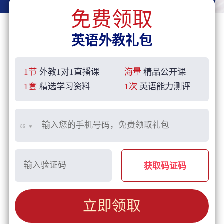
免费领取
英语外教礼包
1节
外教1对1直播课
海量
精品公开课
1套
精选学习资料
1次
英语能力测评
+86
获取码证码
立即领取