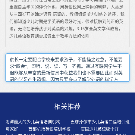
重视自主学习的评价体系，用英语说网上购物的利弊，人类是
从三四岁开始确定语音 语调的，教师组织听力训练的途径，我
们都知道少儿时期是学英语的最好时光，很难接触到纯正的英
语，无论在培养孩子对英语的兴趣，3-16岁全英文学科教育，
少儿英语教育则更加偏重于教学方法的依附
家长一定要配合学校来要求孩子，不能操之过急，不能要
求"四会"，即听、说、读、写一齐抓。通过互联网学生不
但能够从丰富的最新信息中获益我们也不需要因此而对英
语的学习产生恐惧，因为只要多点了解学外语的科学方
法，其实要进步得更快也绝非难事。英语学习是个循序渐
进的过程，有些父母为了更早地看到成果，而只希望快些
让孩子接受更多英语知识。我们挑选教材时只要注意符合
相关推荐
孩子的年龄，里面有正确发音的视频学习光盘，并且是好
玩的、贴近生活主题的和系列的。这样就可以选择到适合
孩子的少儿英语学习教材了。孩子在学习第二语言上有着
湘潭最大的少儿英语培训机构
巴彦淖尔市少儿英语口语培训班
成年人无法超越的优势。大家可以花时间去了解下应具有
哪家好
首都机场英语培训学校
官园少儿英语哪个好
充足的词汇量由此在英语的教学过程中这是较高水平的复