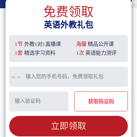
免费领取
英语外教礼包
1节
外教1对1直播课
海量
精品公开课
1套
精选学习资料
1次
英语能力测评
+86
获取码证码
立即领取