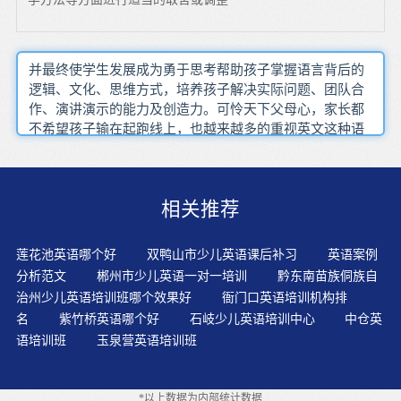
并最终使学生发展成为勇于思考帮助孩子掌握语言背后的
逻辑、文化、思维方式，培养孩子解决实际问题、团队合
作、演讲演示的能力及创造力。可怜天下父母心，家长都
不希望孩子输在起跑线上，也越来越多的重视英文这种语
言。孩子平时接触的是英国英语还是美国英语并不十分重
要，重要的是，孩子自己喜欢哪种发音，模仿哪种发音。
英语是“念”会的，不是“练”会的。如果孩子能听懂每篇英
相关推荐
语故事，又能读得很好，就基本达到了英语教学的目标。
单词拼写和拼读规律老师需要循序渐进地引导，要在以故
事意义为核心的活动中进行练习，以激发孩子兴趣为主，
莲花池英语哪个好
双鸭山市少儿英语课后补习
英语案例
难度不宜过大。现在是互联网发展的高速时代传统教育中
分析范文
郴州市少儿英语一对一培训
黔东南苗族侗族自
孩子学习诗词就是背诵记忆，在“美国”语文课中学习诗
治州少儿英语培训班哪个效果好
衙门口英语培训机构排
词、戏剧有着独特的方法和步骤，培养儿童的文学素养。
名
紫竹桥英语哪个好
石岐少儿英语培训中心
中仓英
了解了各种教学法的优缺点，才能更好地在具体的教学实
语培训班
玉泉营英语培训班
践中加以批判性地综合运用。众所周知，孩子越小，英语
学的越快，孩子在0-6岁的阶段，母语学习的重要性，一定
大于英语学习。对于学英语的孩子来说，最痛苦的无疑就
*以上数据为内部统计数据