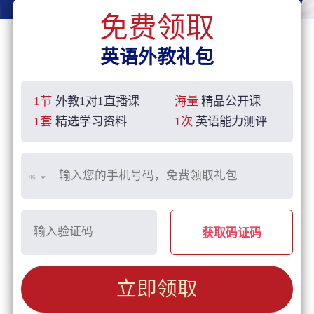
免费领取
英语外教礼包
1节
外教1对1直播课
海量
精品公开课
1套
精选学习资料
1次
英语能力测评
+86
获取码证码
立即领取