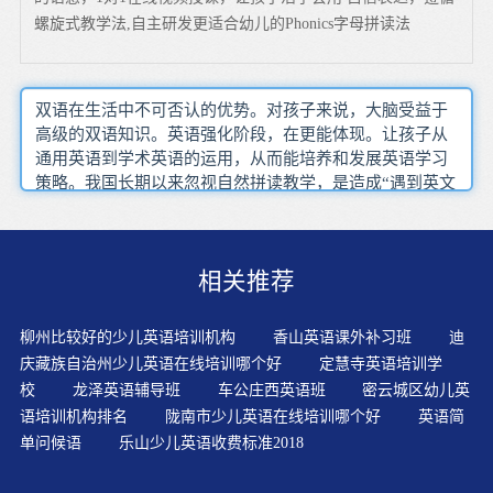
螺旋式教学法,自主研发更适合幼儿的Phonics字母拼读法
双语在生活中不可否认的优势。对孩子来说，大脑受益于
高级的双语知识。英语强化阶段，在更能体现。让孩子从
通用英语到学术英语的运用，从而能培养和发展英语学习
策略。我国长期以来忽视自然拼读教学，是造成“遇到英文
生词不会念”的一个根本原因。跨学科是近年高端语言教育
热门课程，更贴近英美本土教育，但又适当地迎合母语非
英语学生。英汉互译的辅导方式，非但不能帮助孩子学习
相关推荐
英语，还会阻碍孩子少儿英语思维的形成和培养。有丰富
双语知识的人比只会一种语言的人更有创造性，脑子更灵
活。?在基础阶段，孩子要进入到一个标准英语课程体系学
柳州比较好的少儿英语培训机构
香山英语课外补习班
迪
习，确保学习英语的稳定。放录音让孩子听，通过听让孩
庆藏族自治州少儿英语在线培训哪个好
定慧寺英语培训学
子输入，其次是利用插图给孩子讲故事，以此来培养孩子
校
龙泽英语辅导班
车公庄西英语班
密云城区幼儿英
认知英语的能力。喜欢唱歌是孩子的天性，家长可利用孩
语培训机构排名
陇南市少儿英语在线培训哪个好
英语简
子这种天性，选择简单的英语歌曲让孩子欣赏、感悟。宝
单问候语
乐山少儿英语收费标准2018
宝对韵律的东西很感兴趣，也容易记忆，给宝宝反复的播
放，精听泛听相结合。敢于张口，在众人面前说英语，用