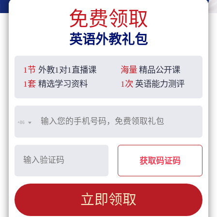
免费领取
英语外教礼包
1节
外教1对1直播课
海量
精品公开课
1套
精选学习资料
1次
英语能力测评
+86
获取码证码
立即领取