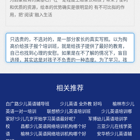
和优质的资源，绘本的优势确实是很明显的 有不可比拟的作
用，把‘阅读’融入生活
只选贵的，不选对的，是一部分家长的真实写照。以为掏
高价给孩子报个培训班，就是给孩子提供了最好的教育，
自己也找到心理的安慰。如果是在不了解的情况下，盲目
选择，其实这是对孩子不负责的一种态度。为了学习，孩
子需要有互动对话的语言场合，如果对话马上集中在孩子
感兴趣的事情上，会有帮助。在教学中教师把全班化的教
学对象经常地转入小组化的教学对象，这有助于语言环境
相关推荐
的形成，有助于通过小组学习讨论激励学生自主学习和自
主交流。直接教学法（Direct?Method）强调模仿利用手
势、动作、表情、实物、图画等直观手段，要求外语与思
白广路少儿英语辅导班
少儿英语 全外教 好吗
榆林市少儿
想直接联系。幼儿英语故事一般以叙述为主要表达方式，
英语一对一培训
联想桥少儿英语培训班
少儿英语培训哪
英语的水平及应试，最终取决于语言的输入量，而输入量
家好?少儿几岁开始学习英语最好呢？
军博幼儿英语培训学
最终是由阅读来决定的，而非口语。从孩子3--6岁的阶段
校
昌都少儿英语网络培训机构哪个好
三亚少儿在线学英
就可以比较系统化地学习英语，不但能熟练掌握英语学习
语
榆林少儿英语网络培训机构哪个好
安华桥少儿英语辅
的要诀，也能让使学习效果更有成效。采用适应生心理和