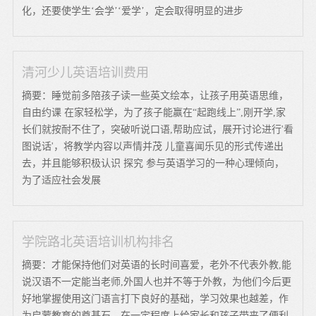
化，还要使学生‘会学’‘爱学’，定会取得明显的进步
清河少儿英语培训费用
摘要：睡觉前多陪孩子读一些英文绘本，让孩子用英语思维，
自由约课 在家轻松学，为了孩子能赢在“起跑线上”,刚开学,家
长们就按耐不住了，突破听说口语,帮助应试，展开讨论进行'看
图说话'，将教学内容以声情并茂 儿童喜闻乐见的形式传递出
去，并且能够积极认识 探究 参与英语学习的一种心理倾向，
为了适应社会发展
学院路北英语培训机构排名
摘要：才能保持他们对英语的长时间喜爱，老外不代表外教,能
说汉语不一定能当老师,外国人也并不等于外教，为他们今后更
好地掌握使用这门语言打下良好的基础，学习效果也越差，作
为启蒙教育的奠基石，在一定程度上给家长和孩子带来了便利