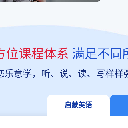
方位课程体系
满足不同
您乐意学，听、说、读、写样样
启蒙英语