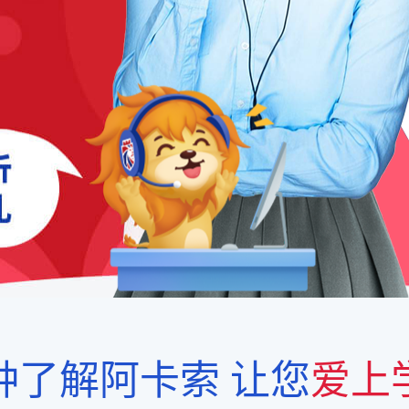
钟了解阿卡索
让您
爱上