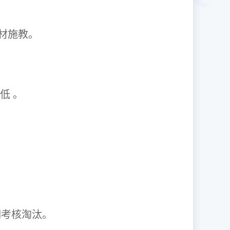
1因材施教。
取率低 。
资格证。
期考核淘汰。