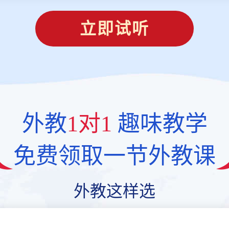
立即试听
外教
1对1
趣味教学
免费领取一节外教课
外教这样选