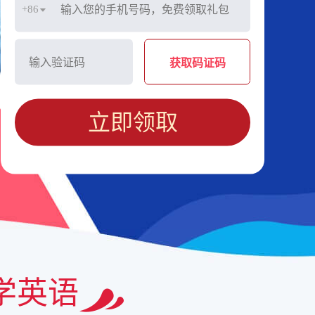
+86
获取码证码
立即领取
学英语