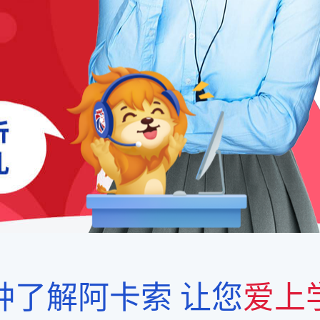
钟了解阿卡索
让您
爱上