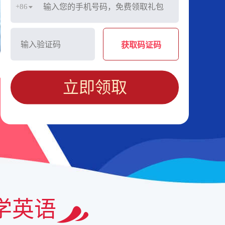
+86
获取码证码
立即领取
学英语