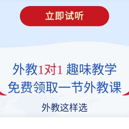
立即试听
外教
1对1
趣味教学
免费领取一节外教课
外教这样选