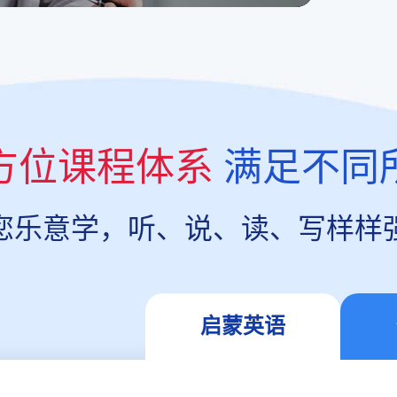
方位课程体系
满足不同
您乐意学，听、说、读、写样样
启蒙英语