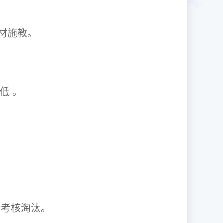
1因材施教。
取率低 。
资格证。
期考核淘汰。