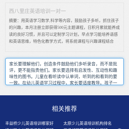
西八里庄英语培训一对一
摘要：用英语学习数学,科学等内容，鼓励孩子多听，抓住孩子
的兴趣，本月注册立即获得500元主题课程，日积月累就能养成
读的良好习惯，并且可以定制学习计划，早点学习能培养语感
和英语思维，特色化教学方式，将系统课程与兴趣课程结合
家长要理解他们，创造条件鼓励他们多听录音，而不是批
评，更不能指责他们。家长要选择有启发性、互动性和趣
味性的图书。儿童在看听读中认单词，听到的和看到的要
一致。在幼儿英语学习过程中，家长要适度教导。孩子一
旦学会了phonics自然拼读，就可以自主阅读，跟咱们的学
完拼音就可以自己读故事的道理是一样的。随着年龄的增
长，“布罗斯卡区”的灵敏性将直线下降，这也就是导致成
相关推荐
人学习英语的速度远远低于幼儿的原因。在轻松、愉快的
学习活动中，不仅儿童的智力得到了开发，个性得到了发
展，而且身体也得到了健康成长。我相信长此收集生活中
丰益桥少儿英语培训哪家好
太原少儿英语培训机构排名
的英语，孩子不仅会产生浓厚的兴趣，同时孩子的自主学