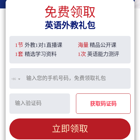
免费领取
英语外教礼包
1节
外教1对1直播课
海量
精品公开课
1套
精选学习资料
1次
英语能力测评
+86
获取码证码
立即领取