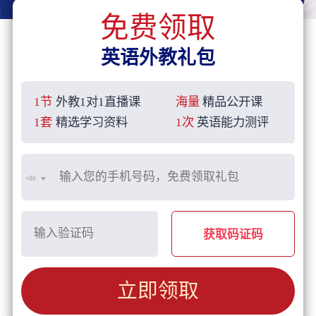
免费领取
英语外教礼包
1节
外教1对1直播课
海量
精品公开课
1套
精选学习资料
1次
英语能力测评
+86
获取码证码
立即领取