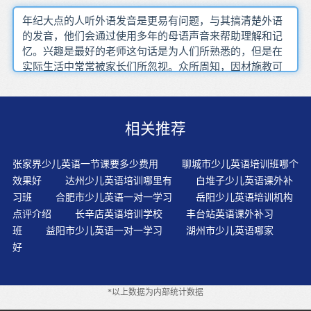
年纪大点的人听外语发音是更易有问题，与其搞清楚外语
的发音，他们会通过使用多年的母语声音来帮助理解和记
忆。兴趣是最好的老师这句话是为人们所熟悉的，但是在
实际生活中常常被家长们所忽视。众所周知，因材施教可
以最大限度的发挥教育作用。做为家长的应该知道应该如
何让幼儿正确的学习英语。如今家长们都知道少儿英语学
习要趁早，家庭启蒙很早就开始了，于是经常看到部分家
相关推荐
长早早就进行指读式翻译教学。经典动画片在不知不觉中
传达给儿童一个民族的基本的人生哲学，儿童由此获得了
未来社会中他们所需要的基本的文化意识。这个年龄段的
张家界少儿英语一节课要多少费用
聊城市少儿英语培训班哪个
儿童学习，重在听说，读写还比较遥远。那么能不能获得
效果好
达州少儿英语培训哪里有
白堆子少儿英语课外补
足够的听和说的练习就很重要了。声音节奏、音调的变化
习班
合肥市少儿英语一对一学习
岳阳少儿英语培训机构
可以吸引幼儿的注意力。重点是要先让他们觉得好玩。孩
点评介绍
长辛店英语培训学校
丰台站英语课外补习
子通过大量的听说练习，逐步掌握声音与具象之间的关
班
益阳市少儿英语一对一学习
湖州市少儿英语哪家
联，从而形成听音辨物的能力。每天争取帮助一个对英语
好
感兴趣的人！要做到这一点，你就必须自己先做出榜样！
而且自己要取得一定的才能说服别人！采用适合的方法来
教学，小孩子学习英语就很轻松，也能学得更好。家长将
*以上数据为内部统计数据
孩子送到专业的少儿英语培训机构培训，安全问题是重中
之重。建立规范的语音和词汇的训练在课堂教学的创造教