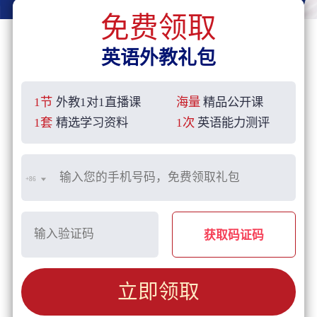
免费领取
英语外教礼包
1节
外教1对1直播课
海量
精品公开课
1套
精选学习资料
1次
英语能力测评
+86
获取码证码
立即领取