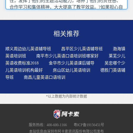
性，发挥了他们的主题活动能力，培养了他们的责任感、
合作学习和集体精神，大大提高了教学效益。?如果担心自
己的发音不够标准，建议陪宝宝听原汁原味的英语。此时
宝宝的模仿能力很强的，一定让萌宝们跟着标准的发音学
习。只要家长持之以恒，您的孩子必会在学英语的海洋
相关推荐
中，乘风破浪，顺利到达理想的彼岸。家长将孩子送到专
业的少儿英语教育机构进行英语启蒙，平安问题是重中之
重。给孩子创造良好的语言环境，让孩子有机会多听多说
顺义周边幼儿英语辅导班
昌平区少儿英语辅导班
渤海镇
多练。要树立学生英语自主学习意识。最合理的英语学习
英语培训班
南平市少儿英语口语培训班哪家好
莱芜少儿
方式，就是偏重于感性学习的超逻辑意识图像思维方式。
英语收费标准2018
金华市少儿英语课后辅导
吴忠哪个少
说话玩具可以提供有趣的方式让孩子学习语言。孩子是天
儿英语培训机构最好
房山区幼儿英语培训
德胜门英语辅
生具有审美眼光的，他们对于自然界的美远比成年人要敏
导班
南昌儿童英语口语培训
感，所以为孩子选择英语学习教材时要选择那些质地优
良、印刷精美、图片和色彩丰富的课本。游戏不仅能活跃
气氛，调节孩子的学习情绪，更重要的是能培养孩子的英
*以上数据为内部统计数据
语学习兴趣，从而使孩子每天坚持听说读写的训练。母语
式教学，小班授课，老师逐一辅导，培养纯正发音地道语
感。每天鼓励孩子听英语电台广播，看英语新闻，电影和
电视，用英语和同学，朋友会话。爱玩是孩子的天性，特
别是3到5岁的孩子，只要他们认识部分单词，会读这些单
服务热线：400-600-1166
粤ICP备19156451号
词，对英语充满了兴趣，我们就成功了。一般故事的遣词
本站信息由深圳市阿卡索资讯股份有限公司发布