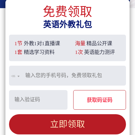
免费领取
英语外教礼包
1节
外教1对1直播课
海量
精品公开课
1套
精选学习资料
1次
英语能力测评
+86
获取码证码
立即领取