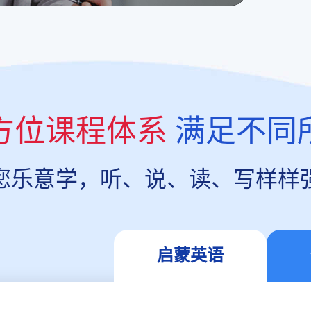
方位课程体系
满足不同
您乐意学，听、说、读、写样样
启蒙英语