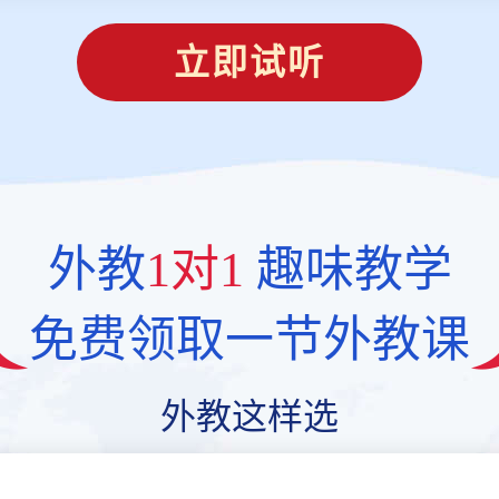
立即试听
外教
1对1
趣味教学
免费领取一节外教课
外教这样选