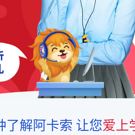
钟了解阿卡索
让您
爱上