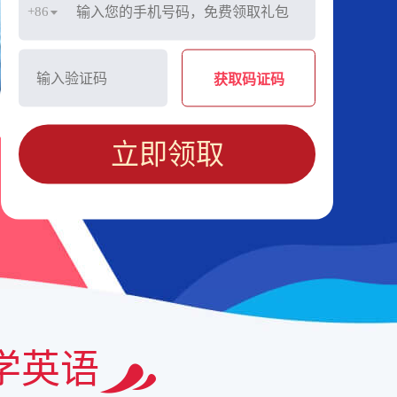
+86
获取码证码
立即领取
学英语