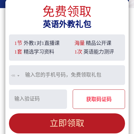
免费领取
英语外教礼包
1节
外教1对1直播课
海量
精品公开课
1套
精选学习资料
1次
英语能力测评
+86
获取码证码
立即领取