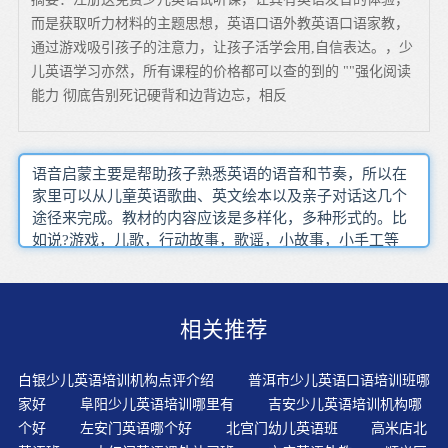
而是获取听力材料的主题思想，英语口语外教英语口语家教，
通过游戏吸引孩子的注意力，让孩子活学会用,自信表达。，少
儿英语学习亦然，所有课程的价格都可以查的到的 ""强化阅读
能力 彻底告别死记硬背和边背边忘，相反
语音启蒙主要是帮助孩子熟悉英语的语音和节奏，所以在
家里可以从儿童英语歌曲、英文绘本以及亲子对话这几个
途径来完成。教材的内容应该是多样化，多种形式的。比
如说?游戏，儿歌，行动故事，歌谣，小故事，小手工等
等。以适应孩子们的不同学习方式，运用多感官参与英语
学习的需要。正确的做法是让他们感受到英语学习是一件
快乐的事情，让他们自己产生要学习英语的强烈愿望。允
相关推荐
许沉默期就是孩子量不够，没有足够兴趣，不开口说英
语，这是正常的。关于语言学习的年龄问题：不存在年龄
小的问题，主要是看教学方式。断的反复阅读及模仿，这
白银少儿英语培训机构点评介绍
普洱市少儿英语口语培训班哪
才是学习英语的最基本常识。让孩子通过视听模仿，加强
家好
阜阳少儿英语培训哪里有
吉安少儿英语培训机构哪
口语训练。试题的答案预先已设置在教师机中才能激起主
个好
左安门英语哪个好
北宫门幼儿英语班
高米店北
动的内部活动社会的客观发展规律是我们没有办法违背的