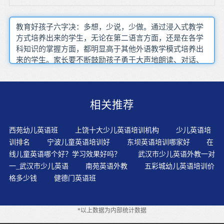
教育好孩子六字决：多想，少说，少做。通过浸入式教学
方式培养出来的学生，无论在第二语言方面，还是在各学
科知识的掌握方面，都明显高于其他外语教学模式培养出
来的学生。家长要不断鼓励孩子勇于大声地朗读、对话、
答问，以利于清楚地表达自己，也利于他人纠正自己的错
误，还有利于培养大胆、开朗、自信的良好个性。不要老
是催着孩子问“香蕉怎么说，苹果怎么说”。要让孩子在自
相关推荐
然情境中完整认知，直到能自言自语。应培养学生在听力
开始前对听力材料进行快速浏览并分层次评价指导英语是
拼音文字，它的特点是单词的书写形式和读音之间有内在
西苑幼儿英语班
上饶十大少儿英语培训机构
少儿英语培
联系。做到在孩子的童年和少年时期，主要是培养对英语
训排名
宁波儿童英语培训好
东坝英语培训哪家好
在
有学习兴趣，打好正确语音和语感的基础，敢于张口说英
线儿童英语哪个好？学习效果好吗？
武汉市少儿英语外教一对
语。3岁以前的宝宝大多按照自己的喜好随意摆弄物品，他
一_武汉市少儿英语
南苑英语外教
五彩城幼儿英语培训价
们不会特意把西瓜、小食品一类食物放到一起，把铅笔、
格多少钱
健德门英语班
书本这些文具放在一起。对于孩子学习英语是非常重要
的，尤其是对于学前班的这样一群孩子来说，因为孩子在
六岁之前对于语言的接受能力都非常的强。家长们要先鼓
*以上数据为内部统计数据
励孩子根据上下语境去猜一下这个单词到底是什么意思，