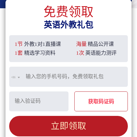
免费领取
英语外教礼包
1节
外教1对1直播课
海量
精品公开课
1套
精选学习资料
1次
英语能力测评
+86
获取码证码
立即领取