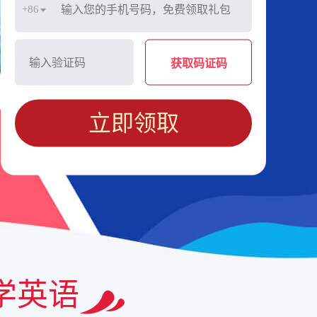
+86
获取码证码
立即领取
学英语