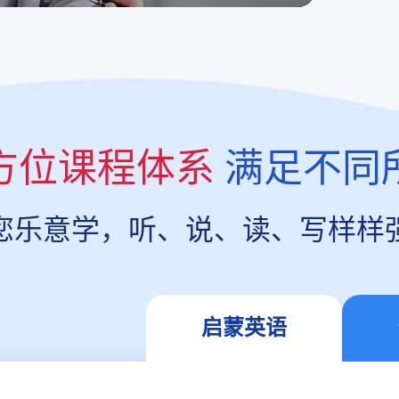
方位课程体系
满足不同
您乐意学，听、说、读、写样样
启蒙英语