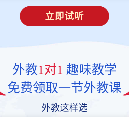
立即试听
外教
1对1
趣味教学
免费领取一节外教课
外教这样选