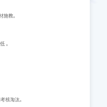
1因材施教。
取率低 。
资格证。
期考核淘汰。