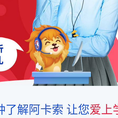
钟了解阿卡索
让您
爱上