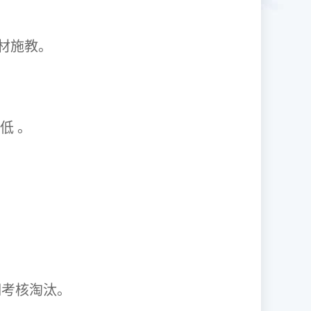
1因材施教。
取率低 。
资格证。
期考核淘汰。