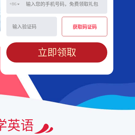
+86
获取码证码
立即领取
学英语