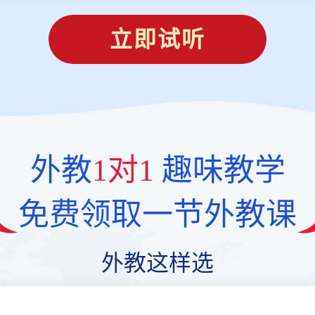
立即试听
外教
1对1
趣味教学
免费领取一节外教课
外教这样选