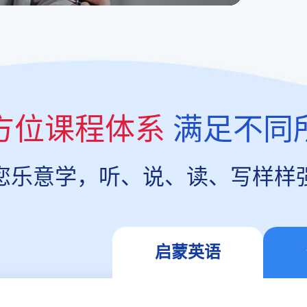
方位课程体系
满足不同
您乐意学，听、说、读、写样样
启蒙英语