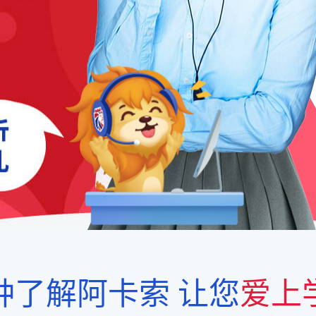
钟了解阿卡索
让您
爱上