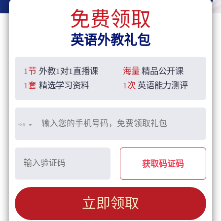
免费领取
英语外教礼包
1节
外教1对1直播课
海量
精品公开课
1套
精选学习资料
1次
英语能力测评
+86
获取码证码
立即领取