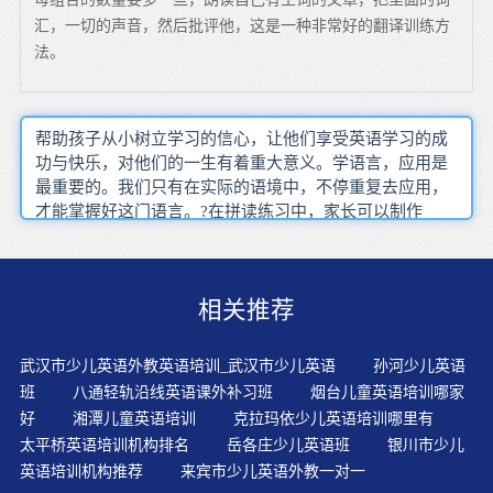
汇，一切的声音，然后批评他，这是一种非常好的翻译训练方
法。
帮助孩子从小树立学习的信心，让他们享受英语学习的成
功与快乐，对他们的一生有着重大意义。学语言，应用是
最重要的。我们只有在实际的语境中，不停重复去应用，
才能掌握好这门语言。?在拼读练习中，家长可以制作
word?family练习小册子帮助小朋友更有效地掌握自然拼
读。一定要兴趣第一，如果孩子不感兴趣，要注意找找原
因，一般来说都是我们自己出现了问题。没有不好的学
相关推荐
生，只有不好的老师。浸入式教学培养出来的儿童具有较
强的文化敏感性，对他文化表现出积极的态度和认识，有
利于加强与其他民族、其他国家的人之间的交往、相互理
武汉市少儿英语外教英语培训_武汉市少儿英语
孙河少儿英语
解与尊重。培养孩子对于英语学习的兴趣，提高孩子对语
班
八通轻轨沿线英语课外补习班
烟台儿童英语培训哪家
言的敏感性。孩子学英语，少儿英语的教育方式，兴趣是
好
湘潭儿童英语培训
克拉玛依少儿英语培训哪里有
最大关键。让思考成为我们的习惯，让正确的教育行为成
太平桥英语培训机构排名
岳各庄少儿英语班
银川市少儿
为我们的习惯。早上起床时，您可以给宝贝放一些简单欢
英语培训机构推荐
来宾市少儿英语外教一对一
快的英语儿歌，童谣，让孩子边听边洗漱，吃饭。应逐步