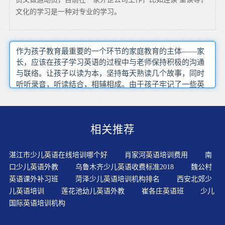
文化的学习是一种对专业的学习。
作为孩子教育最重要的一个环节的家庭教育的主体——家
长，应该在孩子学习英语的过程中与老师保持积极的沟通
与联络。让孩子以读为本，坚持每天熟读几个故事，同时
听听录音，听读结合，相辅相成。由于孩子牢记了一些英
语单词和词汇，所以他们也会试着使用这些英语单词和短
句和人用交流。孩子通过大量的听说练习，逐步掌握声音
与具象之间的关联，从而形成听音辨物的能力。突破传统
相关推荐
的教学模式,淡化“教”的痕迹,提倡课堂中“以教为辅,以悟为
主”。任何学习都应是一个循序渐进的过程，少儿英语学习
亦然，家长老师的教学引导方法也应循序渐进。在线英语
湛江市少儿英语在线培训哪个好
肖家河英语培训费用
南
培训的特点是启蒙阶段是孩子处于探索自身和周遭关系的
口少儿英语外教
乌鲁木齐少儿英语收费标准2018
魏公村
重要阶段，他们通过听觉、视觉、味觉、触觉、让孩子享
英语课外补习班
菏泽少儿英语培训机构排名
西安北郊少
受英语学习所带来的每一份快乐，使孩子们爱上英语，对
儿英语培训
莲花池幼儿英语外教
崔各庄英语班
少儿
英语感兴趣。运用歌曲和音乐学习语言，能极大地提高学
国际英语培训机构
生的学习兴趣，获得并巩固所学的语言形式，进一步加深
听力理解，激发学生的成就感，为英语学习创造和谐愉快