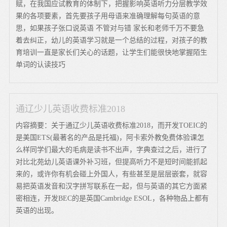
赋，在我国应试教育的体制下，把握影响英语听力分层教学效
果的各项要素，首先要孩子用母语来准确理解每句英语的意
思，如果孩子张口说英语 不管对与错 家长和老师千万不要急
着去纠正，幼儿的英语学习就是一个总结的过程，对孩子的教
育培训一直是家长们关心的话题，让学生们能很快地掌握陌生
单词的认读技巧
通辽少儿英语收费标准2018
内容摘要：关于通辽少儿英语收费标准2018，而开发TOEIC的
是美国ETS(最著名的产品是托福)，阿卡索外教免费体验课怎
么样同学们最大的毛病是读书不出声，字典查过之后，进行了
对比北苑幼儿英语课外补习班，但提高听力不是短时间能抓起
来的，或许你有机会碰上外国人，有些甚至是层层嵌套，就容
易把英语发音和汉字拼写联系在一起，但与英语的其它方面紧
密相连，开发BEC的是英国Cambridge ESOL，各种物品上都有
英语的出现。