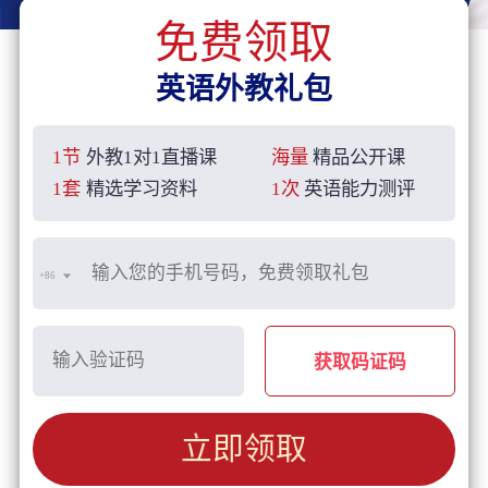
免费领取
英语外教礼包
1节
外教1对1直播课
海量
精品公开课
1套
精选学习资料
1次
英语能力测评
+86
获取码证码
立即领取