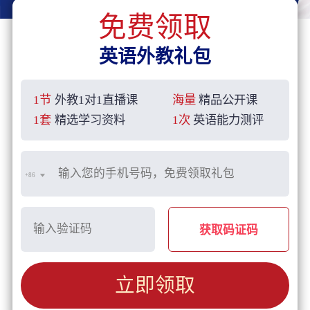
免费领取
英语外教礼包
1节
外教1对1直播课
海量
精品公开课
1套
精选学习资料
1次
英语能力测评
+86
获取码证码
立即领取