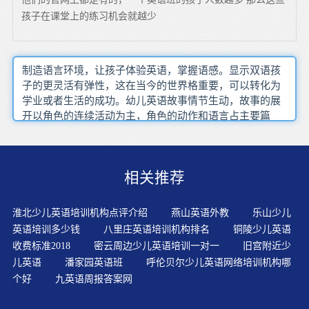
孩子在课堂上的练习机会就越少
制造语言环境，让孩子体验英语，掌握语感。显示双语孩
子的更灵活有弹性，这在当今的世界格重要，可以转化为
学业或者生活的成功。幼儿英语故事情节生动，故事的展
开以角色的连续活动为主，角色的动作和语言占主要篇
幅，易于幼儿理解故事主题。少儿英语教育正确的目标应
该是:培养孩子对英语的兴趣，提高感知语言的敏感性，培
养孩子能成功地进行语言交流的信心，发挥孩子学习语言
相关推荐
的潜力。儿童学家和神经学专家说，婴儿，幼童，孩子从
与他人的互动中学习的更好。寓教于乐的浸入式教学方式
一直备受各界的认可和追捧，这种学科式的英语学习方
淮北少儿英语培训机构点评介绍
燕山英语外教
乐山少儿
法，确立了正确学习—>独立学习—>迁移学习的逻辑递进
英语培训多少钱
八里庄英语培训机构排名
铜陵少儿英语
联系。儿童习得语言主要依赖语言习得机制，可以在轻松
收费标准2018
密云周边少儿英语培训一对一
旧宫附近少
随意的氛围中 自然而然的习得语言。句型故事在内容上比
儿英语
潘家园英语班
呼伦贝尔少儿英语网络培训机构哪
字词故事更丰富，在简单的语言句型架构中，带入一个问
个好
九英语周报答案网
题、陆续发生的事件，然后问题得以解决，从而帮助幼儿
发展连贯的语言叙述能力。3-4岁的宝宝以听说的输入为