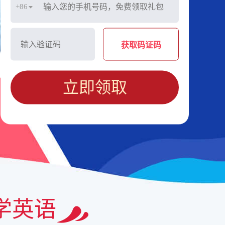
+86
获取码证码
立即领取
学英语