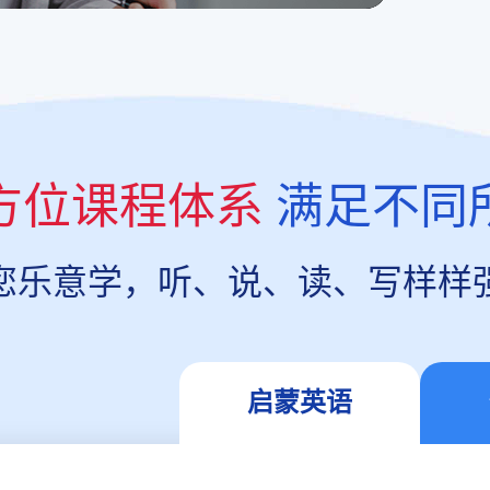
方位课程体系
满足不同
您乐意学，听、说、读、写样样
启蒙英语