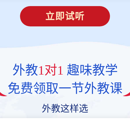
立即试听
外教
1对1
趣味教学
免费领取一节外教课
外教这样选