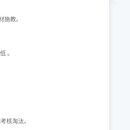
1因材施教。
取率低 。
资格证。
期考核淘汰。