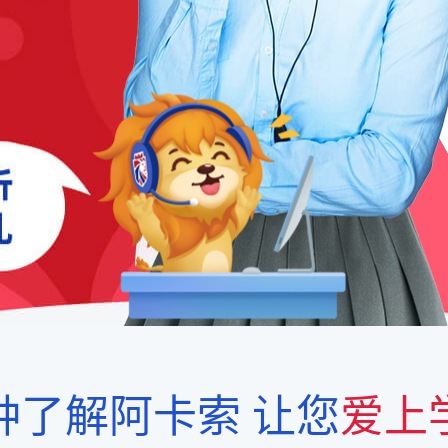
钟了解阿卡索
让您
爱上