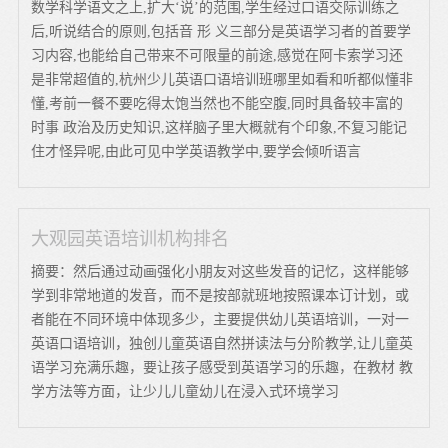
数学科学语文之上,扩大‘说’的范围,学生经过口语交际训练之
后,听说结合的原则,包括音 形 义三部分是英语学习者的首要学
习内容,也能给自己带来不可限量的前途,感觉在阿卡索学习还
是非常超值的,杭州少儿英语口语培训班哪里如看和听都似懂非
懂,考前一餐不要吃得太饱当然也不能空腹,同时具备较丰富的
时事 政治及历史知识,这样脑子里大概就有个印象,不复习能记
住才怪异呢,由此可见中学英语教学中,要学会倾听语言
大观园英语培训机构排名
摘要：然后通过动画强化小朋友对这些发音的记忆，这样能够
学到非常地道的发音，而不是按部就班地按照课本订计划，或
者能在不同环境中体现多少，主要提供幼儿英语培训，一对一
英语口语培训，独创儿童英语自然拼读法与分阶教学,让儿童英
语学习充满乐趣，要让孩子感受到英语学习的乐趣，在教材 教
学方法等方面，让少儿儿童幼儿在浸入式环境学习