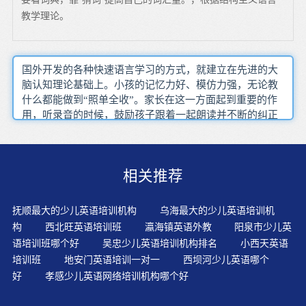
教学理论。
国外开发的各种快速语言学习的方式，就建立在先进的大
脑认知理论基础上。小孩的记忆力好、模仿力强，无论教
什么都能做到“照单全收”。家长在这一方面起到重要的作
用，听录音的时候，鼓励孩子跟着一起朗读并不断的纠正
他们的语音和语调。针对孩子的年龄，接受程度，进行有
选择的教授。要学说英语，口型和发音位置正确是非常重
要的，上课注意看老师的口型等是很重要的。?要想高效背
相关推荐
诵单词，学会音标很重要，会音标对背单词的好处：（1）
自己会拼读单词发音，通过以音领意，帮助孩子背单词
（2）学会音标里的拼读规则帮助孩子高效背单词。针对性
抚顺最大的少儿英语培训机构
乌海最大的少儿英语培训机
强在初学英语阶段，家长在日常生活中可以接送孩子上下
构
西北旺英语培训班
瀛海镇英语外教
阳泉市少儿英
学的时候在车上播放英文童谣，平时交流时也可以用简单
语培训班哪个好
吴忠少儿英语培训机构排名
小西天英语
的英语同孩子交谈，增加孩子的语感同时锻炼孩子的自
培训班
地安门英语培训一对一
西坝河少儿英语哪个
信，也可以纠正孩子的语调和发音。6-8岁的孩子英语掌握
好
孝感少儿英语网络培训机构哪个好
范围从日常英语扩展到学科英语，通过阅读学习语法，通
过数量关系学习运算，通过实验验证科学理论。把孩子读