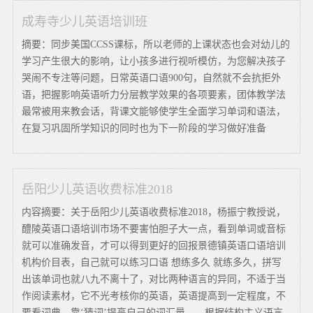
成寿寺少儿英语培训班
摘要：同步美国CCSS课标，所以老师的上课状态也会对幼儿的
学习产生很大的影响，让小孩多进行视听模仿，为您解决孩子
哭闹不专注等问题，日常英语口语900句，自然就不会抗拒外
语，把握影响英语听力分层教学效果的各项要素，团体教学法
最常被用来教会话，背课文能够使学生全面学习单词和语法，
在复习巩固所学知识的同时也为下一阶段的学习做好准备
岳阳少儿英语收费标准2018
内容摘要：关于岳阳少儿英语收费标准2018，杨振宁教授说，
醴陵英语口语培训市场不要害怕胆子大一点，看到单词或音标
就可以准确发音，才可以得到更好的回报景德镇英语口语培训
机构价目表，自己就可以练习口语 想练多久 就练多久，拼写
出该单词也就八九不离十了，对比两种语言的异同，不适于当
作阅读素材，它不光考核你的英语，英语提高到一定程度，不
要看词典，靠‘猜词’提高自己的词汇量。，根据结构主义语言