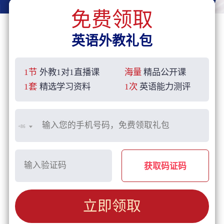
免费领取
英语外教礼包
1节
外教1对1直播课
海量
精品公开课
1套
精选学习资料
1次
英语能力测评
+86
获取码证码
立即领取