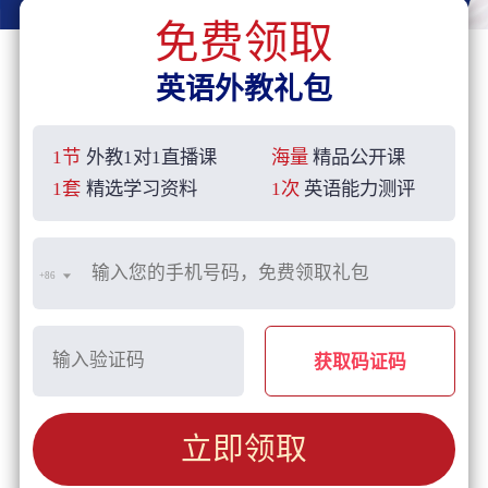
免费领取
英语外教礼包
1节
外教1对1直播课
海量
精品公开课
1套
精选学习资料
1次
英语能力测评
+86
获取码证码
立即领取