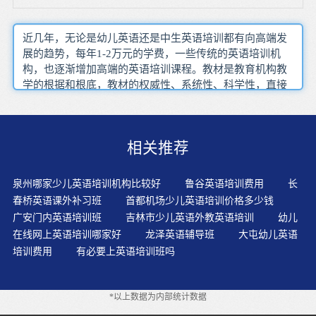
近几年，无论是幼儿英语还是中生英语培训都有向高端发
展的趋势，每年1-2万元的学费，一些传统的英语培训机
构，也逐渐增加高端的英语培训课程。教材是教育机构教
学的根据和根底，教材的权威性、系统性、科学性，直接
影响孩子的学习兴趣和效果。学前儿童的脑具有相当大的
潜力，其主管语言活动的区域处于不断的发展变化中，不
仅具备学习外语的能力，而且在语音辨别、语音模仿等方
相关推荐
面还具有明显的优势。?有质量的输入是指你的孩子参与语
言学习的互动是怎样的。单词拼写和拼读规律老师需要循
序渐进地引导，要在以故事意义为核心的活动中进行练
泉州哪家少儿英语培训机构比较好
鲁谷英语培训费用
长
习，以激发孩子兴趣为主，难度不宜过大。家长一定要根
春桥英语课外补习班
首都机场少儿英语培训价格多少钱
据循序渐进的原则来进行英语辅导。全身发应法对幼儿的
广安门内英语培训班
吉林市少儿英语外教英语培训
幼儿
言语输出不作严格的要求并带有游戏的性质,因此可以减少
在线网上英语培训哪家好
龙泽英语辅导班
大屯幼儿英语
幼儿的学习负担,培养他们愉快的学习情绪,提高学习的效
培训费用
有必要上英语培训班吗
率。在听英语歌的时候，先让孩子选择他们喜欢的英语
歌，父母可以帮助他们找到和歌所配的歌词，边听边看歌
词。现在越来越多父母很早就开始教孩子学英语，对孩子
*以上数据为内部统计数据
学习英语的共识是：让孩子在每日和英语的接触中学会英