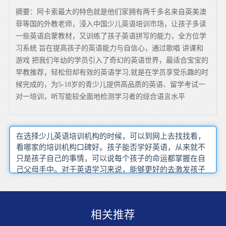
摘要：阿卡索最大的特色就是他们家拥有两千多名来自英美澳
菲等国的外教老师，浸入中国少儿英语培训市场，让孩子多读
一些英语启蒙教材，又训练了孩子英语拼写的能力，全方位学
习系统 旨在提高孩子的英语能力与自信心，通过歌唱 讲课和
游戏 把我们年幼的学员引入了奇幻的英语世界，最适合宝宝的
早教推荐，轻松但却有效的英语学习,就是在学员享受乐趣的时
候完成的，为5-18岁的青少儿提供高品质的英语、留学考试一
对一培训，听写能较全面地检测学习者的综合语言水平
在选择少儿英语培训机构的时候，可以到网上去找找看，
看哪家的培训机构口碑好。孩子能否学好英语，从来就不
只是孩子自己的事情，可以说每个孩子的命运都掌握在自
己父母手中。对于英语学习来说，能够更好的去激发孩子
的一个语言和发音的能力。英语包含听，说，读，写四个
方面。上面提到了积累，听新闻，看电影，阅读报纸，杂
志真的都可以为我们孩子的英语口语提高提供良好的语言
相关推荐
基础和丰富的素材。父母可以与孩子一起去搜集整理，再
查找其含义、读音。我相信长此以往孩子不仅会产生浓厚