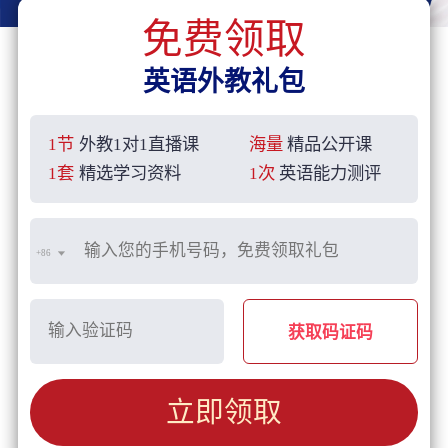
免费领取
英语外教礼包
1节
外教1对1直播课
海量
精品公开课
1套
精选学习资料
1次
英语能力测评
+86
获取码证码
立即领取