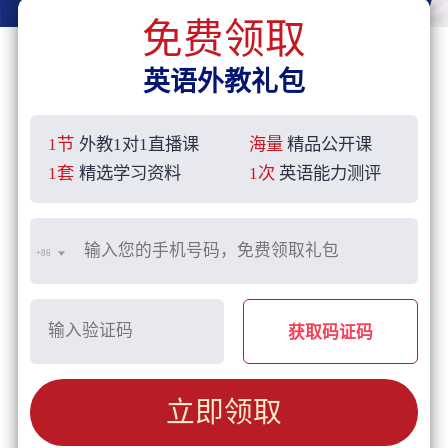
免费领取
英语外教礼包
1节
外教1对1直播课
海量
精品公开课
1套
精选学习资料
1次
英语能力测评
+86
获取码证码
立即领取