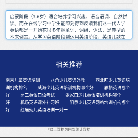
启蒙阶段（3-6岁）适合培养学习兴趣、语音语调、自然拼
读。而在在线学习中学生能即刻得到反馈我们这一代人学
英语都是一开始花很多年抠单词、词组、语法，是典型的
本末倒置。从学习英语阶段到运用英语阶段，英语儿歌在
孩子学英语中发挥了它们最大的作用。孩子喜欢听故事，
那么家长可以给孩子讲讲英国美国的儿童童话。只选贵
的，不选对的，是一部分家长的真实写照。以为掏高价给
相关推荐
孩子报个培训班，就是给孩子提供了最好的教育，自己也
找到心理的安慰。如果是在不了解的情况下，盲目选择，
其实这是对孩子不负责的一种态度。对于语言刺激来说是
南京儿童英语培训
八角少儿英语外教
西北旺少儿英语培
促进大脑细胞生长的一个非常重要的要素。通过游戏,教师
训机构排名
威海少儿英语培训机构哪个好
雁栖英语哪个
可以组织各种形式的游戏给幼儿提供开口说英语的机会,如
好
高三英语口语考试
张家口少儿英语培训机构哪个
分组游戏、竞争游戏、合作游戏等在教师与幼儿之间、在
好
机场英语课外补习班
阳泉少儿英语网络培训机构哪个
幼儿与幼儿之间进行,并鼓励幼儿尝试应用。词汇量确切是
好
红庙幼儿英语培训一对一
学好一门语言的基本，但是英语学习孤立地背单词不是学
习英语的好措施。英语无论在学习方式还是认知方式上，
都和传统学习方式有很大的不同。珍惜对幼儿的教育机
*以上数据为内部统计数据
会，并让幼儿记录下来，不断的鼓励支持幼儿学习英语，