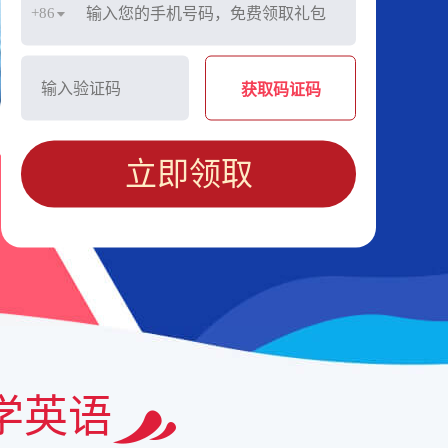
+86
获取码证码
立即领取
学英语