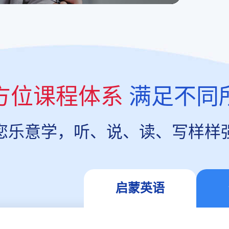
方位课程体系
满足不同
您乐意学，听、说、读、写样样
启蒙英语