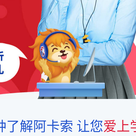
钟了解阿卡索
让您
爱上