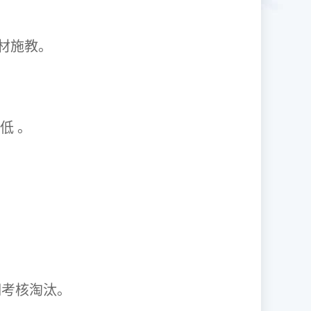
1因材施教。
取率低 。
资格证。
期考核淘汰。