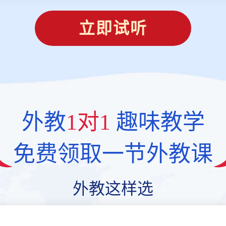
立即试听
外教
1对1
趣味教学
免费领取一节外教课
外教这样选