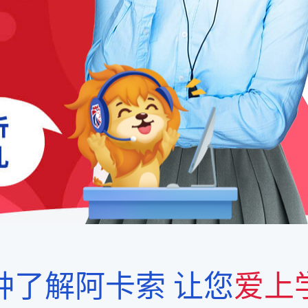
钟了解阿卡索
让您
爱上