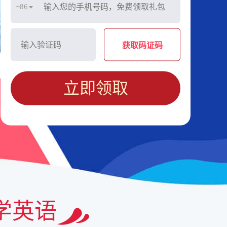
+86
获取码证码
立即领取
学英语