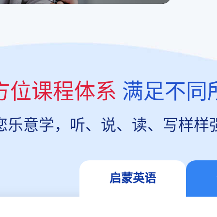
方位课程体系
满足不同
您乐意学，听、说、读、写样样
启蒙英语