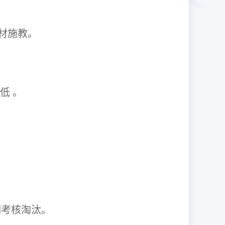
1因材施教。
取率低 。
资格证。
期考核淘汰。