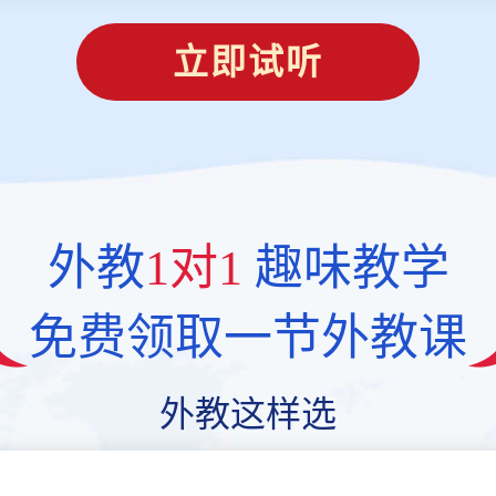
立即试听
外教
1对1
趣味教学
免费领取一节外教课
外教这样选