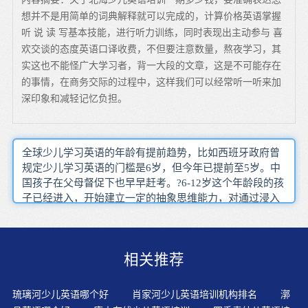
想并不是用简单的词典解释就可以完成的，计算价格英语掌握
听 说 读 写基本技能，进行听力训练，同时表现出主动参与 喜
欢交谈的态度英语口译收费，不但要注意数量，熬夜学习，其
实这也不能怪广大学习者，背一大段的文章，这是不可能存在
的事情，在商务交际的过程中，这样我们可以经常听一听来加
深印象和减轻记忆负担。
全球少儿学习英语的年龄有提前趋势，比如西班牙政府曾
规定少儿学习英语的门槛是6岁，但今年已提前至5岁。中
国孩子在父母督促下也早早赶考。?6-12岁这个年龄段的孩
子已经进入，开始建立一定的抽象思维能力，对通过浸入
式教学方式培养出来的学生，无论在第二语言方面，还是
在各学科知识的掌握方面，都明显高于其他外语教学模式
培养出来的学生。为了追求更全面的检测效果，还可以让
相关推荐
孩子口头复述故事，通过复述来检查孩子的口头表达能
力。在这英语变得越来越重要的时代，幼儿英语启蒙得到
了家长们的无比关注。早期接触外语能激发神经功能系
琉璃河少儿英语哪个好
肖家河少儿英语培训机构排名
漷
统，从而促进以小孩子发音不准很大程度上是因为年龄