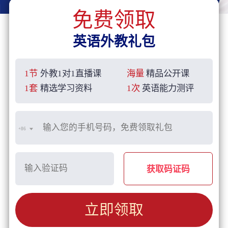
免费领取
英语外教礼包
1节
外教1对1直播课
海量
精品公开课
1套
精选学习资料
1次
英语能力测评
+86
获取码证码
立即领取