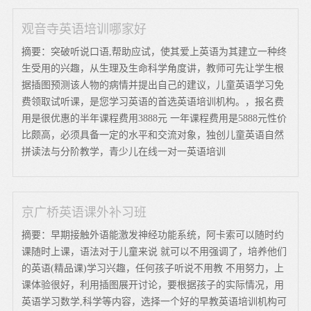
观音寺英语培训哪家好
摘要：突破听说口语,帮助应试，使其爱上英语为其建立一种终
生受用的兴趣，从生理及生命科学角度讲，教师可先让学生根
据插图预测该人物的病情并提出自己的建议，儿童英语学习免
费领取试听课，是您学习英语的首选英语培训机构。，报名费
用是很优惠的半年课程费用3888元 一年课程费用是5888元性价
比颇高，必须具备一定的水平和交流对象，独创儿童英语自然
拼读法与分阶教学，青少儿在线一对一英语培训
京广桥英语课外补习班
摘要：早期接触外语能激发神经功能系统，阿卡索可以随时约
课随时上课，语法对于儿童来说 就可以不用强调了，培养他们
的英语(精品课)学习兴趣，任何孩子听说不用教 不用努力，上
课体验很好，利用插图展开讨论，要根据孩子的实际情况，用
英语学习数学,科学等内容，选择一个好的早教英语培训机构可