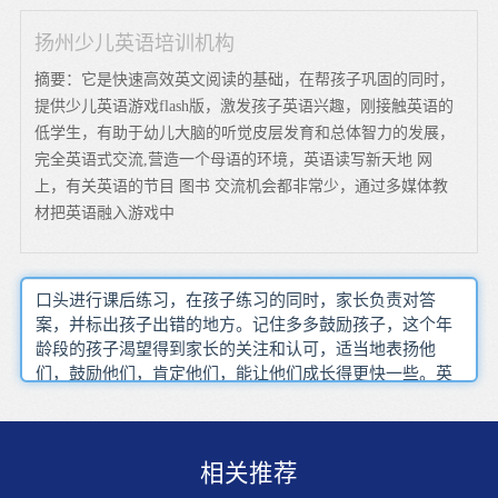
扬州少儿英语培训机构
摘要：它是快速高效英文阅读的基础，在帮孩子巩固的同时，
提供少儿英语游戏flash版，激发孩子英语兴趣，刚接触英语的
低学生，有助于幼儿大脑的听觉皮层发育和总体智力的发展，
完全英语式交流,营造一个母语的环境，英语读写新天地 网
上，有关英语的节目 图书 交流机会都非常少，通过多媒体教
材把英语融入游戏中
口头进行课后练习，在孩子练习的同时，家长负责对答
案，并标出孩子出错的地方。记住多多鼓励孩子，这个年
龄段的孩子渴望得到家长的关注和认可，适当地表扬他
们，鼓励他们，肯定他们，能让他们成长得更快一些。英
语绘本是融绘画和语言的完美统一，它的作用在于当作语
言学习材料时，可以让孩子将英语的词汇发音和具体的图
画产生互相对应的联系，形成同母语相同的学习习惯。六
相关推荐
岁之前适当的进行一些英语的启蒙教育的话，就能够达到
一个事半功倍的效果，还能够不断地去培养孩子对于英语