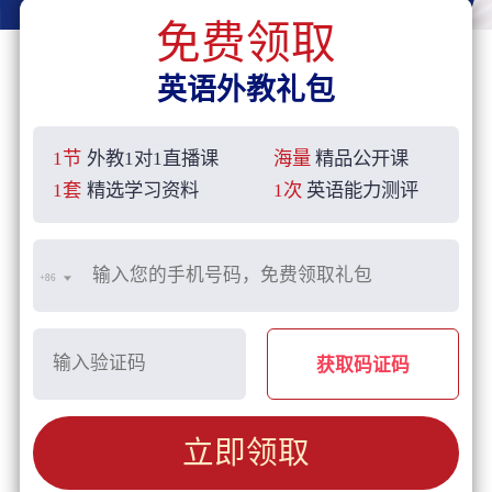
免费领取
英语外教礼包
1节
外教1对1直播课
海量
精品公开课
1套
精选学习资料
1次
英语能力测评
+86
获取码证码
立即领取