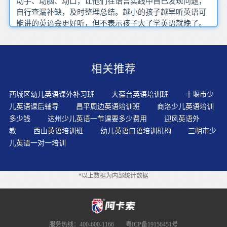
动手、动脑、动口，让他们在语言实践中自己发现问题，
自行查漏补缺，及时整理总结。越小的孩子越早听英语可
能讲的英语会更好听，但不表示孩子大了学英语就晚了。
开始就从原版英语教材入门，一开始就培养孩子的英语思
维能力。用英语组织教学，可以烘托英语课堂气氛，增强
学生的求知欲，提高学生的听说能力。构建主义学习理论
相关推荐
的研究成果表明，学习者对知识的理解是在自己的经验背
景下构建起来的，没有学生的主动构建，真正的学习就不
可能发生，从接受的角度看，“知识在未被学生接受之前毫
西城区幼儿英语课外补习班
大葆台英语培训班
十堰市少
无权威可言”。学习语言是人类与生俱来的行为，从孩提时
儿英语课后辅导
昌平周边英语培训班
商洛少儿英语培训
期起，我们便开始学习思考、学习交流，并且本能地掌握
多少钱
达州少儿英语一节课要多少费用
迎风英语外
母语或本族语的语法。英语启蒙阶段，我们不要纠结孩子
教
西山英语培训班
幼儿英语口语培训机构
三明市少
老是不说、老是记不住的，而是主要培养孩子对英语的兴
儿英语一对一培训
趣，让孩子多听，说的时候注意语调和口音的正确性。幼
儿期是孩子的关键期,尽管人们对幼儿期进行英语教育的必
要性仍存在不同的看法,但从心理学角度来说,儿童时期是学
*以上数据为内部统计数据
习语言的关键期。学好自然拼读非常重要，尤其对少年儿
童而言，可以大大提高认读英语单词的能力，提高记忆单
词的效率，从而提高阅读能力。家长要不断鼓励孩子勇于
大声地朗读、对话、答问，以利于清楚地表达自己，也利
于他人纠正自己的错误，还有利于培养大胆、开朗、自信
服务热线：400-600-1166
粤ICP备19156451号