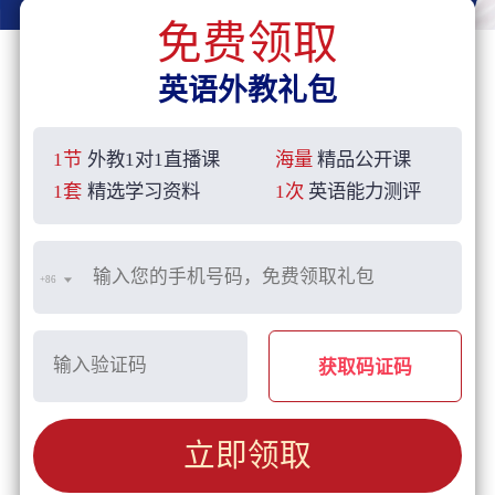
免费领取
英语外教礼包
1节
外教1对1直播课
海量
精品公开课
1套
精选学习资料
1次
英语能力测评
+86
获取码证码
立即领取