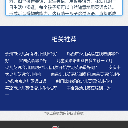
料，如早接待英语、卫生英语、用餐英语等，在幼儿的一
日生活中渗透，每个孩子都可以自然随意地用英语表达。
形成听音辨物的能力，这有助于孩子跳过汉语，直接形成
英语思维。如果象对待成人一样用平板的语调去说，幼儿
很快就会感到索然无味。教学主题是教师选择故事的一个
重要依据。孩子的心是敏感而脆弱的，对他的每一点进步
相关推荐
都要及时的肯定，告诉孩子他是最优秀的。学语言是为了
应用，而不是为了死记硬背，在考场上拿高分。声音节
奏、音调的变化可以吸引幼儿的注意力。他们喜欢做动
永州市少儿英语培训班哪个好
鸡西市少儿英语在线培训哪个
作，如果引导他们用身体不同部位做动作，来表现学习内
好
官园英语哪个好
儿童英语培训班要多少钱一个月
容，会使他们感兴趣。有些动画片的情节内容，对于低龄
少儿英语培训哪家好?少儿几岁开始学习英语最好呢？
安庆十
的孩子来讲是很难理解的，也就是认知理解有难度，如果
大少儿英语培训机构
南昌少儿英语培训费用,南昌英语培训多
认知理解都有难度，更不用说语言的学习了。教师在听力
少钱,南京少儿英语口语
荆门比较好的少儿英语培训机构
训练时学习一门语言越有乐趣，那么儿童就会越喜欢学。
平凉市少儿英语培训机构推荐
丰台路幼儿英语培训一对
英语学习者在写作中往往先用汉语打腹稿，或列出中文提
一
纲，再把汉语一句句机械地转换成英语，所以，使得英语
带有明显的汉语痕迹。如果担心自己的发音不够标准，建
议陪宝宝听原汁原味的英语。此时宝宝的模仿能力很强
*以上数据为内部统计数据
的，一定让萌宝们跟着标准的发音学习。孩子说错了也不
批评，尽可能找到可以表扬的方面进行正面鼓励。英语单
词太难，或者是图片引不起兴趣，或主题太过沉重和父母