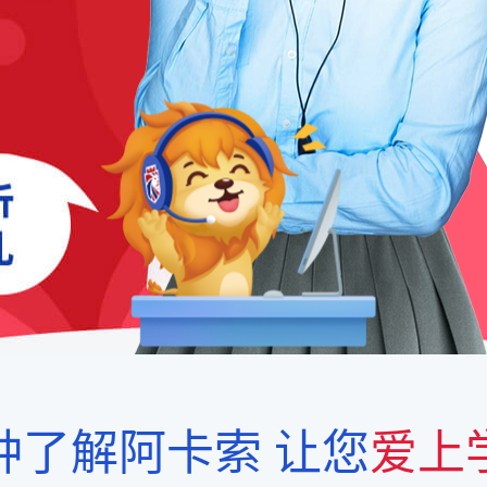
钟了解阿卡索
让您
爱上