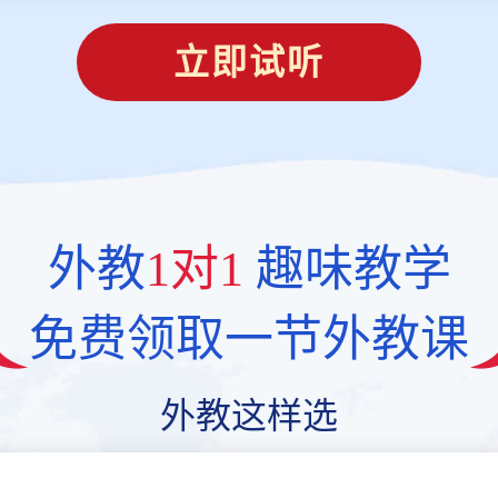
立即试听
外教
1对1
趣味教学
免费领取一节外教课
外教这样选