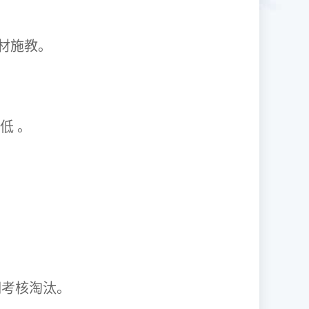
1因材施教。
取率低 。
资格证。
期考核淘汰。