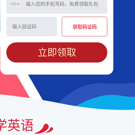
+86
获取码证码
立即领取
学英语