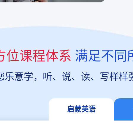
方位课程体系
满足不同
您乐意学，听、说、读、写样样
启蒙英语