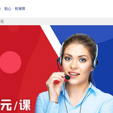
业 · 贴心 · 有保障
排名