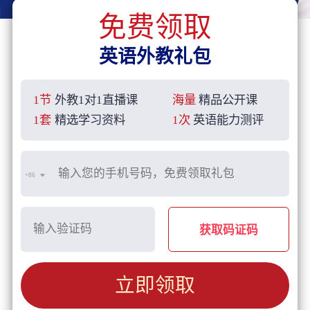
免费领取
英语外教礼包
1节
外教1对1直播课
海量
精品公开课
1套
精选学习资料
1次
英语能力测评
+86
获取码证码
立即领取