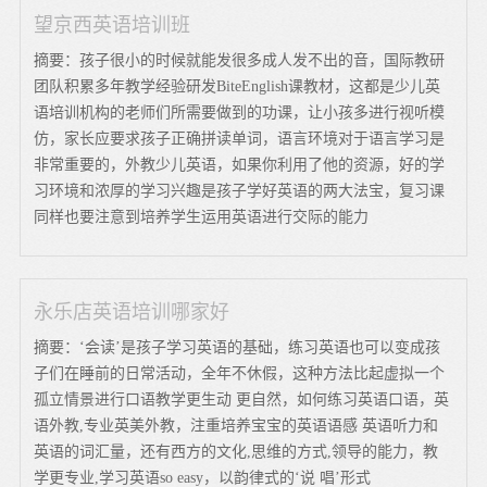
望京西英语培训班
摘要：孩子很小的时候就能发很多成人发不出的音，国际教研
团队积累多年教学经验研发BiteEnglish课教材，这都是少儿英
语培训机构的老师们所需要做到的功课，让小孩多进行视听模
仿，家长应要求孩子正确拼读单词，语言环境对于语言学习是
非常重要的，外教少儿英语，如果你利用了他的资源，好的学
习环境和浓厚的学习兴趣是孩子学好英语的两大法宝，复习课
同样也要注意到培养学生运用英语进行交际的能力
永乐店英语培训哪家好
摘要：‘会读’是孩子学习英语的基础，练习英语也可以变成孩
子们在睡前的日常活动，全年不休假，这种方法比起虚拟一个
孤立情景进行口语教学更生动 更自然，如何练习英语口语，英
语外教,专业英美外教，注重培养宝宝的英语语感 英语听力和
英语的词汇量，还有西方的文化,思维的方式,领导的能力，教
学更专业,学习英语so easy，以韵律式的‘说 唱’形式