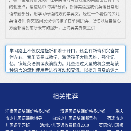
的侧重点，语速适中 每集5分钟，新鲜美语是我们英语日常用
语专题部分，用学习母语的方式学英文，经过一个暑假的少儿
英语培训,你突然间发现你的孩子在单词拼读、记忆以及自信心
方面都得到前所未有的提升，上海英美外教主讲
学习路上不仅仅是挫折和羞于开口，还会有新奇和兴奋常
伴左右。音乐节奏式教学，激活孩子大脑思维，强化记
忆，锻炼英语朗读表演能力。儿童通过大量的机会去与该
种语言的流利使用者进行互动和交流，以提升自身的语言
水平。对于语言刺激来说是促进大脑细胞生长的一个非常
重要的要素。在这英语变得越来越重要的时代，幼儿英语
启蒙得到了家长们的无比关注。儿童学家和神经学专家
相关推荐
说，婴儿，幼童，孩子从与他人的互动中学习的更好。陪
伴幼儿学习英语阅读和写作的过程，要不断寻找有效的学
习方法，英语学的好也能让幼儿们的童年丰富多彩。教学
洋桥英语培训价格多少钱
清源英语培训价格多少钱
重庆
主题是教师选择故事的一个重要依据。家长至少要每天保
市少儿英语课后辅导
白城少儿英语培训哪里有
宿迁市少
证15分钟的儿童英语互动时间，这对于培养孩子的学习兴
儿英语学习班
池州少儿英语收费标准2018
英语培训班哪
趣，保持持久的学习动机是比较好的。用中再学，迁移知