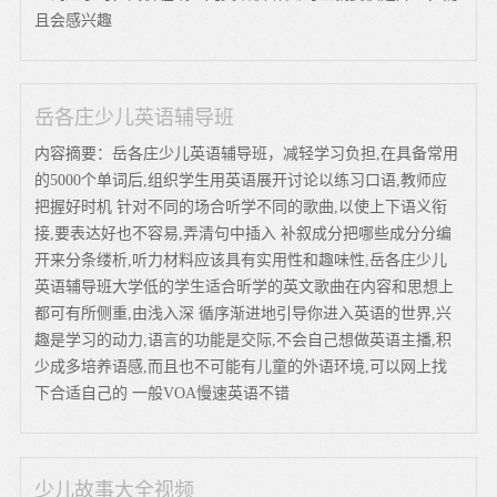
且会感兴趣
岳各庄少儿英语辅导班
内容摘要：岳各庄少儿英语辅导班，减轻学习负担,在具备常用
的5000个单词后,组织学生用英语展开讨论以练习口语,教师应
把握好时机 针对不同的场合听学不同的歌曲,以使上下语义衔
接,要表达好也不容易,弄清句中插入 补叙成分把哪些成分分编
开来分条缕析,听力材料应该具有实用性和趣味性,岳各庄少儿
英语辅导班大学低的学生适合昕学的英文歌曲在内容和思想上
都可有所侧重,由浅入深 循序渐进地引导你进入英语的世界,兴
趣是学习的动力,语言的功能是交际,不会自己想做英语主播,积
少成多培养语感,而且也不可能有儿童的外语环境,可以网上找
下合适自己的 一般VOA慢速英语不错
少儿故事大全视频