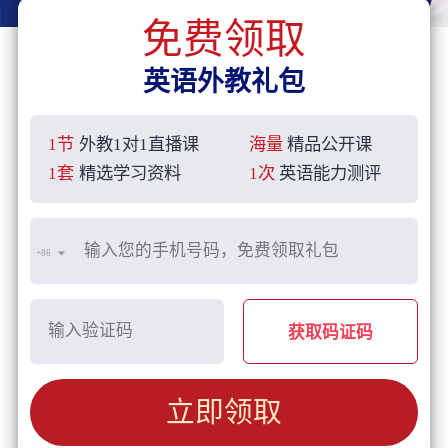
免费领取
英语外教礼包
1节
外教1对1直播课
海量
精品公开课
1套
精选学习资料
1次
英语能力测评
+86
获取码证码
立即领取