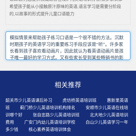
希望孩子能从小接触原汁原味的英语,语言学习是需要分阶段
的,以故事的形式提升儿童口语能力
模拟情景来帮助孩子练习口语是一个很不错的方法。沉默
时期孩子的英语学习的重要练习手段应该是“听”。许多家
长看到孩子喜欢看动画片，因此就认为看英语动画片是孩
子唯一最好的学习方式。又有些家长受到某些畅销书的影
响，以为除了正式的教材以外，没有比看动画片更有效果
的学习方式了。其实这是不完全正确的。3岁以前的宝宝大
多按照自己的喜好随意摆弄物品，他们不会特意把西瓜、
相关推荐
小食品一类食物放到一起，把铅笔、书本这些文具放在一
起。在众多幼儿英语教学方法中，浸入式英语教学法一直
拔得头筹，成为数十年来国内外一致推崇的英语教学法。
韶关市少儿英语课后补习
虎坊桥英语培训班
惠新里英语
读写是英语能力的终极体现，不仅是语言层面的学习，更
班
蓟门桥少儿英语培训机构排名
安顺市少儿英语在线培
是思维和认知的成长。家长不辞辛苦地接送孩子，省吃俭
训哪个好
张自忠路少儿英语培训班
北大地少儿英语培训
用地交纳学习费用，课后督促孩子学习，这一切，都是为
费用
广安门内幼儿英语培训学校
白山少儿英语学习一年
了提高孩子的英语和水平，有的还因为自己不懂英语、不
多少钱
核心素养英语培训体会
能辅导孩子学习而苦恼。呆板、枯燥、紧张的学习，只能