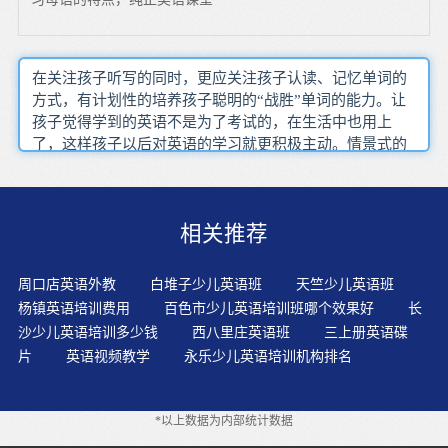
在关注孩子听写的同时，更应关注孩子认读、记忆单词的
方式，有计划性的培养孩子聪明的“战胜”单词的能力。让
孩子觉得学到的英语不是为了考试的，在生活中也用上
了，这样孩子以后对英语的学习就更积极主动。情景式的
英语教材和教学方法是现在英语教学的主流。注释能最大
限度地降低对纯外语环境的干扰，学生一般只有在遇到不
懂的词语或句子时才会去查阅。在做文字启蒙时，除了需
相关推荐
要有字母基础，还需要完成Phonics自然拼读的规则学习、
220个sight?words学习以及95个Dolch?Nouns的学习。学习
语言是人类与生俱来的行为，从孩提时期起，我们便开始
周口店英语外教
白堆子少儿英语班
天竺少儿英语班
学习思考、学习交流，并且本能地掌握母语或本族语的语
杨镇英语培训费用
百色市少儿英语培训班哪个效果好
长
法。成人式的教学方法显然是不适合儿童的心理和智力发
沙少儿英语培训多少钱
西八里庄英语班
三上册英语碟
展特点的，将会扼杀孩子们的学习兴趣和学习热情。儿童
片
英语视频教学
永乐少儿英语培训机构排名
对第二语言的学习兴趣会如他们认识新事物的兴趣一样比
较持久，因为他们要学会英语、懂得英语、会在生活实践
中运用你所学习的英语知识。让幼儿模仿英语儿歌中的动
*以上数据为内部统计数据
作是孩子们喜爱的活动，不仅能吸引他们的注意力，使他