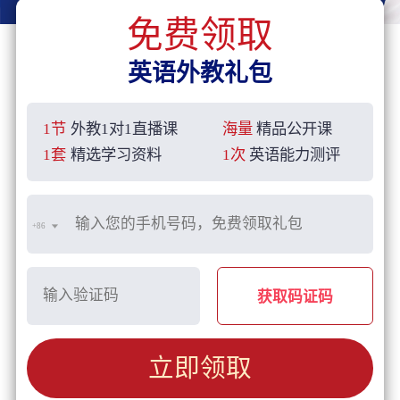
免费领取
英语外教礼包
1节
外教1对1直播课
海量
精品公开课
1套
精选学习资料
1次
英语能力测评
+86
获取码证码
立即领取