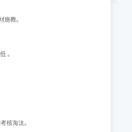
1因材施教。
取率低 。
资格证。
期考核淘汰。