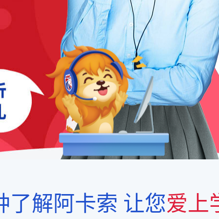
钟了解阿卡索
让您
爱上