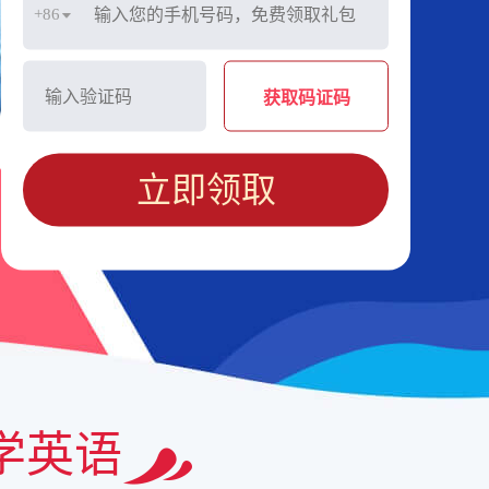
+86
获取码证码
立即领取
学英语