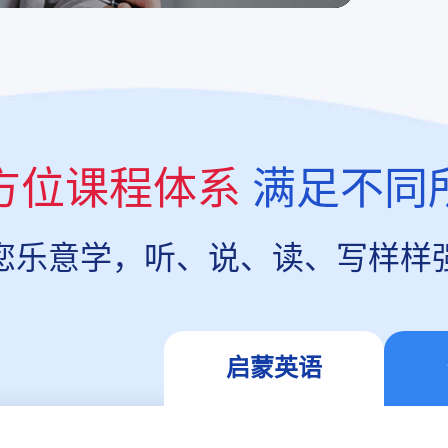
方位课程体系
满足不同
您乐意学，听、说、读、写样样
启蒙英语