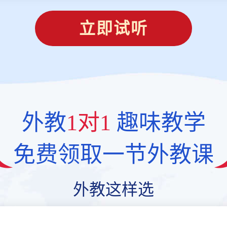
立即试听
外教
1对1
趣味教学
免费领取一节外教课
外教这样选