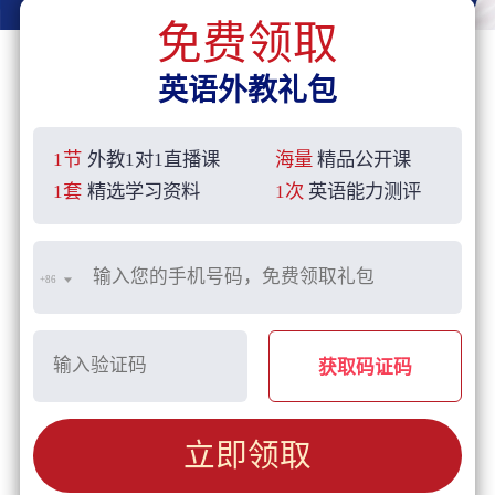
免费领取
英语外教礼包
1节
外教1对1直播课
海量
精品公开课
1套
精选学习资料
1次
英语能力测评
+86
获取码证码
立即领取