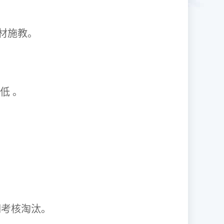
1因材施教。
取率低 。
资格证。
期考核淘汰。