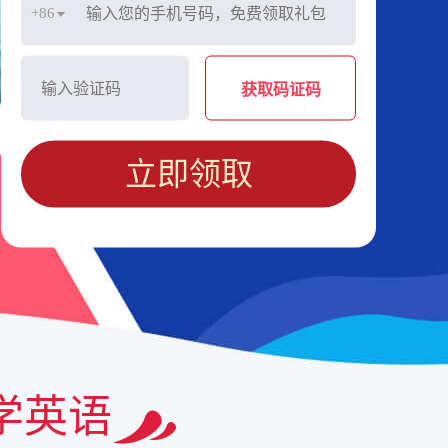
+86
获取码证码
立即领取
学英语