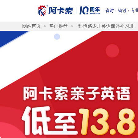
省时 · 省钱 · 专
网站首页
>
热门推荐
>
科怡路少儿英语课外补习班