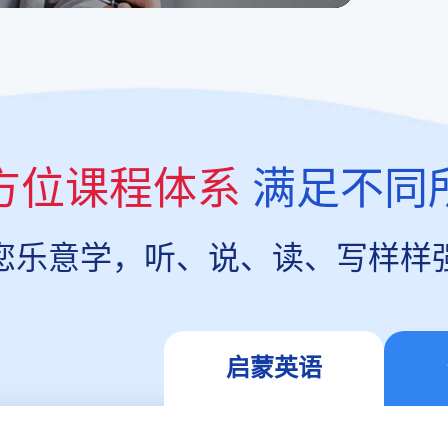
方位课程体系
满足不同
您乐意学，听、说、读、写样样
启蒙英语