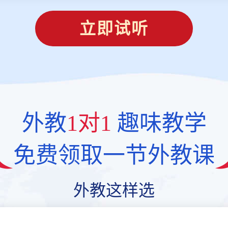
立即试听
外教
1对1
趣味教学
免费领取一节外教课
外教这样选